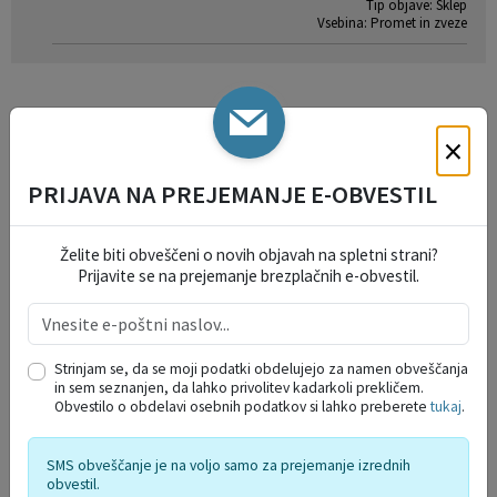
Tip objave: Sklep
Vsebina: Promet in zveze
×
IZPOSTAVLJENO
PRIJAVA NA PREJEMANJE E-OBVESTIL
Želite biti obveščeni o novih objavah na spletni strani?
Prijavite se na prejemanje brezplačnih e-obvestil.
Strinjam se, da se moji podatki obdelujejo za namen obveščanja
JAVNI RAZPISI IN JAVNI POZIVI ZA ...
in sem seznanjen, da lahko privolitev kadarkoli prekličem.
Obvestilo o obdelavi osebnih podatkov si lahko preberete
tukaj
.
VLOGE IN OBRAZCI
SMS obveščanje je na voljo samo za prejemanje izrednih
obvestil.