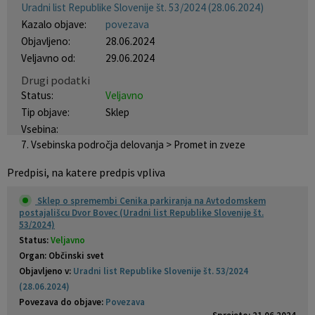
Uradni list Republike Slovenije št. 53/2024 (28.06.2024)
Krajevne skupnosti
Projekti in investicije
Gosp. javne službe
Kazalo objave:
povezava
Objavljeno:
28.06.2024
Naselja v občini
Prostorski akti občine
Osmrtnice iz regije
Veljavno od:
29.06.2024
Drugi podatki
Pobratene občine
Predpisi in odloki
Status:
Veljavno
Tip objave:
Sklep
Organigram
Občinski časopis
Vsebina:
7. Vsebinska področja delovanja > Promet in zveze
Varstvo osebnih podatkov
Proračun občine
Predpisi, na katere predpis vpliva
Temeljni akti občine
Lokalne volitve
Sklep o spremembi Cenika parkiranja na Avtodomskem
postajališcu Dvor Bovec (Uradni list Republike Slovenije št.
53/2024)
Strateški dokumenti
Status:
Veljavno
Organ: Občinski svet
Katalog informacij javnega značaja
Objavljeno v:
Uradni list Republike Slovenije št. 53/2024
(28.06.2024)
Povezava do objave:
Povezava