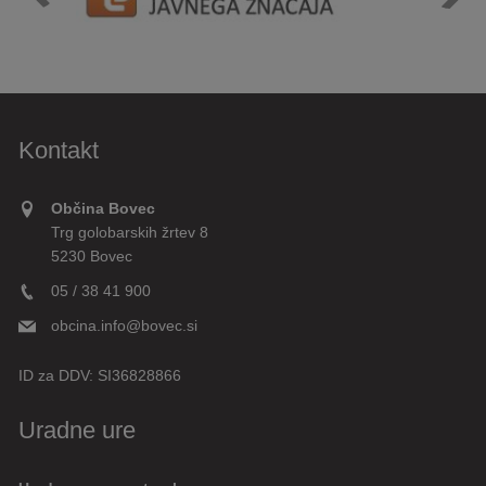
Kontakt
Občina Bovec
Trg golobarskih žrtev 8
5230 Bovec
05 / 38 41 900
obcina.info@bovec.si
ID za DDV:
SI36828866
Uradne ure