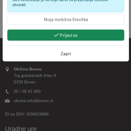
obvestil.
Prijavi se
Kontakt
Zapri
Občina Bovec
Trg golobarskih žrtev 8
5230 Bovec
05 / 38 41 900
obcina.info@bovec.si
ID za DDV:
SI36828866
Uradne ure