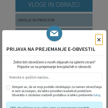
VLOGE IN OBRAZCI
OKOLJE IN PROSTOR
DRUŽBENE DEJAVNOSTI
×
PRIJAVA NA PREJEMANJE E-OBVESTIL
SOCIALNE DEJAVNOSTI
Želite biti obveščeni o novih objavah na spletni strani?
SPLOŠNE VLOGE
Prijavite se na prejemanje brezplačnih e-obvestil.
VARSTVO OSEBNIH PODATKOV
Strinjam se, da se moji podatki obdelujejo za namen obveščanja
in sem seznanjen, da lahko privolitev kadarkoli prekličem.
Obvestilo o obdelavi osebnih podatkov si lahko preberete
tukaj
.
SMS obveščanje je na voljo samo za prejemanje izrednih