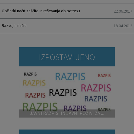
Krajevne skupnosti
Projekti in investicije
Gosp. javne službe
Občinski načrt zaščite in reševanja ob potresu
22.06.2017
Naselja v občini
Prostorski akti občine
Osmrtnice iz regije
Razvojni načrti
18.04.2012
Pobratene občine
Predpisi in odloki
Organigram
Občinski časopis
IZPOSTAVLJENO
Varstvo osebnih podatkov
Proračun občine
Temeljni akti občine
Lokalne volitve
Strateški dokumenti
JAVNI RAZPISI IN JAVNI POZIVI ZA ...
Katalog informacij javnega značaja