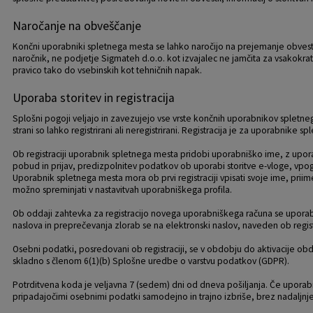
Krajevne skupnosti
Projekti in investicije
Gosp. javne službe
Naročanje na obveščanje
Končni uporabniki spletnega mesta se lahko naročijo na prejemanje obvestil
Naselja v občini
Prostorski akti občine
Osmrtnice iz regije
naročnik, ne podjetje Sigmateh d.o.o. kot izvajalec ne jamčita za vsakokrat
pravico tako do vsebinskih kot tehničnih napak.
Pobratene občine
Predpisi in odloki
Uporaba storitev in registracija
Splošni pogoji veljajo in zavezujejo vse vrste končnih uporabnikov spletneg
Organigram
Občinski časopis
strani so lahko registrirani ali neregistrirani. Registracija je za uporabnike
Ob registraciji uporabnik spletnega mesta pridobi uporabniško ime, z upora
Varstvo osebnih podatkov
Proračun občine
pobud in prijav, predizpolnitev podatkov ob uporabi storitve e-vloge, vpo
Uporabnik spletnega mesta mora ob prvi registraciji vpisati svoje ime, priimek
možno spreminjati v nastavitvah uporabniškega profila.
Temeljni akti občine
Lokalne volitve
Ob oddaji zahtevka za registracijo novega uporabniškega računa se uporabn
naslova in preprečevanja zlorab se na elektronski naslov, naveden ob regist
Strateški dokumenti
Osebni podatki, posredovani ob registraciji, se v obdobju do aktivacije ob
skladno s členom 6(1)(b) Splošne uredbe o varstvu podatkov (GDPR).
Katalog informacij javnega značaja
Potrditvena koda je veljavna 7 (sedem) dni od dneva pošiljanja. Če uporabn
pripadajočimi osebnimi podatki samodejno in trajno izbriše, brez nadaljnje