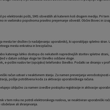
 po elektronski pošti, SMS obvestilih ali katerem koli drugem mediju. Pri tem
no in vsebinsko popolnoma pravilno prejemanje obvestil. Občini Bovec in izvaja
a mesta ter društev (v nadaljevanju: uporabniki), ki uporabljajo spletno stran.
 spletnega mesta enkratna in brezplačna.
bo katerega lahko dostopa do nekaterih naprednejših storitev spletne strani, 
gled v datum oddaje vloge ter številko oddane vloge.
, e-poštni naslov ter (opcijsko) telefonsko številko. Podatki se shranijo v profi
iški račun ustvari v neaktivnem stanju. Za namen preverjanja verodostojnosti
raciji, pošlje potrditvena koda za aktivacijo uporabniškega računa.
delujejo izključno za namen izvedbe postopka registracije in aktivacije uporab
ik v tem roku ne potrdi elektronskega naslova, se neaktiviran uporabniški rač
 obdelave ali shranjevanja.