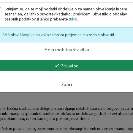
vidualna stvaritev oz. kot podatkovna zbirka. Varstvo zajema zlasti podatke, b
Strinjam se, da se moji podatki obdelujejo za namen obveščanja in sem
 kodo. Vsebine tega spletnega mesta je dovoljeno uporabljati zgolj za zaseb
seznanjen, da lahko privolitev kadarkoli prekličem. Obvestilo o obdelavi
 zakonodajo. Na vsaki reprodukciji mora biti kot vir navedena točna povezava
osebnih podatkov si lahko preberete
tukaj
.
SMS obveščanje je na voljo samo za prejemanje izrednih obvestil.
vo osebnih podatkov
.
Prijavi se
bene odgovornosti za ažurnost in točnost podatkov, ki so objavljeni na spletni
c si pridržuje pravico, da kadarkoli spremeni vsebino svojih spletnih strani, n
Zapri
 ali fizična oseba, ki sodeluje pri upravljanju spletnih strani, ne odgovarja za
 informacij na spletnih straneh (npr. občasno nedelovanje strežnikov) ali za ka
dnega dokumenta, razen kadar je to posebej navedeno.
zičnih in pravnih oseb, za vsebino in ne/delovanje katerih ne prevzemamo odg