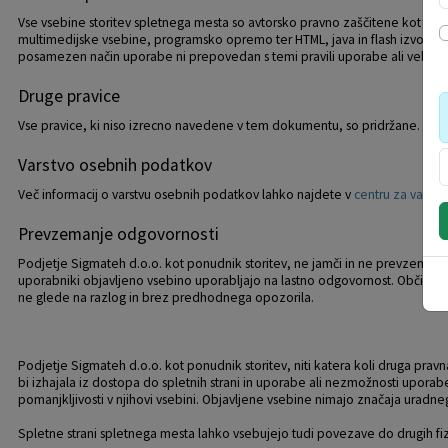
Vse vsebine storitev spletnega mesta so avtorsko pravno zaščitene kot indi
multimedijske vsebine, programsko opremo ter HTML, java in flash izvorno
posamezen način uporabe ni prepovedan s temi pravili uporabe ali veljavno
Druge pravice
Vse pravice, ki niso izrecno navedene v tem dokumentu, so pridržane.
Varstvo osebnih podatkov
Več informacij o varstvu osebnih podatkov lahko najdete v
centru za varst
Prevzemanje odgovornosti
Podjetje Sigmateh d.o.o. kot ponudnik storitev, ne jamči in ne prevzema no
uporabniki objavljeno vsebino uporabljajo na lastno odgovornost. Občini Bove
ne glede na razlog in brez predhodnega opozorila.
Podjetje Sigmateh d.o.o. kot ponudnik storitev, niti katera koli druga pravna
bi izhajala iz dostopa do spletnih strani in uporabe ali nezmožnosti uporabe
pomanjkljivosti v njihovi vsebini. Objavljene vsebine nimajo značaja ura
Spletne strani spletnega mesta lahko vsebujejo tudi povezave do drugih fi