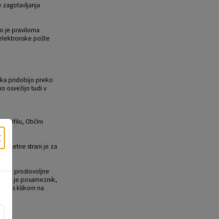
e zagotavljanja
o je praviloma
 elektronske pošte
ika pridobijo preko
o osvežijo tudi v
profilu, Občini
×
i spletne strani je za
dlagi prostovoljne
imeru je posameznik,
ahko s klikom na