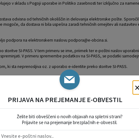
ujejo v skladu s Pogoji uporabe in Politiko zasebnosti ter izključno za namen
stava odvisna od tehničnih okoliščin in delovanja elektronske pošte. Sporočil
je mogoče, da dostava ni bila uspešna zaradi tehničnih omejitev ali nastavitev
 voljo podpora na elektronskem naslovu podpora@e-obcina.si.
bo storitve SI-PASS. V tem primeru se ime, priimek ter e-poštni naslov uporabn
žno spreminjati. V primeru spremembe podatkov na SI-PASS, se podatki samodejn
om, ki sta neprenosljiva oz. z uporabo e-identite preko storitve SI-PASS.
izvedene pod njegovim uporabniškim imenom. Podatke, zbrane v uporabniškem 
reduje tretjim osebam, razen izvajalcu kot pogodbenemu obdelovalcu.
i prijave na spletno stran ne zahtevajo. Uporaba drugih storitev in funkcionalnost
PRIJAVA NA PREJEMANJE E-OBVESTIL
ranim uporabnikov za namen hitrejšega izpolnjevanja nadaljnjih obrazcev in na po
jega izpolnjenega e-obrazca vezanega na registriranega uporabnika. V tem pr
Želite biti obveščeni o novih objavah na spletni strani?
 uporabnik imel možnost, da bo ob naslednjem izpolnjevanju spletnega obrazca l
Prijavite se na prejemanje brezplačnih e-obvestil.
kšni podatki skladno z dovoljenimi roki hrambe še vedno hranijo v sistemu.