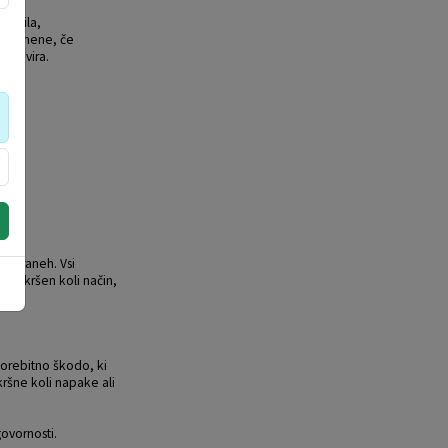
esedila,
ne namene, če
 do vira.
h straneh. Vsi
a kakršen koli način,
 morebitno škodo, ki
kršne koli napake ali
ovornosti.