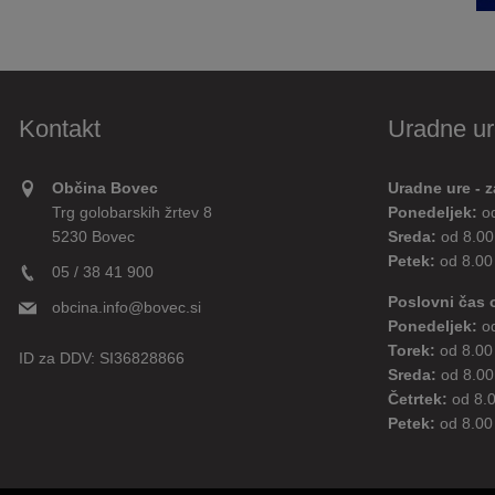
Kontakt
Uradne ur
Občina Bovec
Uradne ure - z
Trg golobarskih žrtev 8
Ponedeljek:
o
5230 Bovec
Sreda:
od 8.00
Petek:
od 8.00
05 / 38 41 900
Poslovni čas 
obcina.info@bovec.si
Ponedeljek:
o
Torek:
od 8.00
ID za DDV:
SI36828866
Sreda:
od 8.00
Četrtek:
od 8.
Petek:
od 8.00