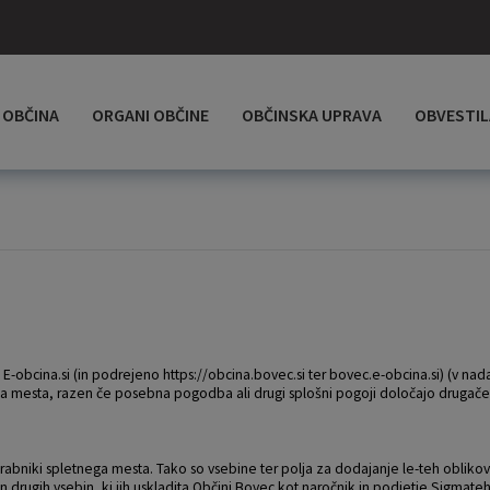
OBČINA
ORGANI OBČINE
OBČINSKA UPRAVA
OBVESTIL
-obcina.si (in podrejeno https://obcina.bovec.si ter bovec.e-obcina.si) (v nad
ga mesta, razen če posebna pogodba ali drugi splošni pogoji določajo drugače
orabniki spletnega mesta. Tako so vsebine ter polja za dodajanje le-teh obli
in drugih vsebin, ki jih uskladita Občini Bovec kot naročnik in podjetje Sigmateh 