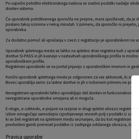
Po uspešni potrditvi elektronskega naslova se osebni podatki nadalje obdel
storitev sistema.
Če uporabnik potrditvenega sporočila ne prejme, mora upoštevati, da je do
poslano takoj oziroma v nekaj minutah. V primeru, da sporočilo ni prejeto, 
uporabnika.
Za dodatno pomoč ali vprašanja v zvezi z registracijo je uporabnikom na
Uporabnik spletnega mesta se lahko na spletno stran registrira tudi z upora
storitve SI-PASS in jih kasneje v nastavitvah uporabniškega profila ni mo
uporabniškem profilu.
Registrirani uporabniki se na portal prijavijo z uporabniškim imenom in gesl
Končni uporabnik spletnega mesta je odgovoren za vse aktivnosti, ki so 
Bovec uporablja samo za lastne storitve in jih v nobenem primeru ne pos
Neregistrirani uporabniki lahko uporabljajo del storitev in funkcionalnosti, k
neregistrirane uporabnike omejena ali ni mogoča.
E-vloge, e-zahtevki, e-prijave na razpise in drugi spletni obrazci registri
izbire omogočajo samodejno izpolnjevanje vnosnih polj s podatki iz zadn
ki se želi registrirati na spletnem mestu seznanjen, da bo kot registriran
predvideni gumb prenesel podatke iz zadnjega oddanega obrazca, če se ta
Pravica uporabe