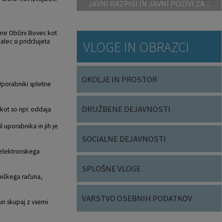
JAVNI RAZPISI IN JAVNI POZIVI ZA ...
 ne Občini Bovec kot
lec si pridržujeta
VLOGE IN OBRAZCI
OKOLJE IN PROSTOR
 Uporabniki spletne
DRUŽBENE DEJAVNOSTI
kot so npr. oddaja
l uporabnika in jih je
SOCIALNE DEJAVNOSTI
 elektronskega
SPLOŠNE VLOGE
niškega računa,
VARSTVO OSEBNIH PODATKOV
un skupaj z vsemi