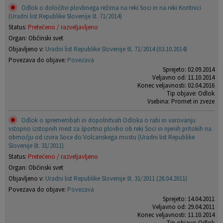
Odlok o določitvi plovbnega režima na reki Soci in na reki Koritnici
(Uradni list Republike Slovenije št. 71/2014)
Status:
Pretečeno / razveljavljeno
Organ: Občinski svet
Objavljeno v:
Uradni list Republike Slovenije št. 71/2014 (03.10.2014)
Povezava do objave:
Povezava
Sprejeto: 02.09.2014
Veljavno od: 11.10.2014
Konec veljavnosti: 02.04.2016
Tip objave: Odlok
Vsebina: Promet in zveze
Odlok o spremembah in dopolnitvah Odloka o rabi in varovanju
vstopno izstopnih mest za športno plovbo ob reki Soci in njenih pritokih na
območju od izvira Soce do Volcanskega mostu (Uradni list Republike
Slovenije št. 31/2011)
Status:
Pretečeno / razveljavljeno
Organ: Občinski svet
Objavljeno v:
Uradni list Republike Slovenije št. 31/2011 (28.04.2011)
Povezava do objave:
Povezava
Sprejeto: 14.04.2011
Veljavno od: 29.04.2011
Konec veljavnosti: 11.10.2014
Tip objave: Odlok