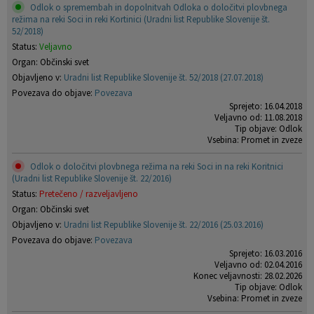
Odlok o spremembah in dopolnitvah Odloka o določitvi plovbnega
režima na reki Soci in reki Kortinici (Uradni list Republike Slovenije št.
52/2018)
Status:
Veljavno
Organ: Občinski svet
Objavljeno v:
Uradni list Republike Slovenije št. 52/2018 (27.07.2018)
Povezava do objave:
Povezava
Sprejeto: 16.04.2018
Veljavno od: 11.08.2018
Tip objave: Odlok
Vsebina: Promet in zveze
Odlok o določitvi plovbnega režima na reki Soci in na reki Koritnici
(Uradni list Republike Slovenije št. 22/2016)
Status:
Pretečeno / razveljavljeno
Organ: Občinski svet
Objavljeno v:
Uradni list Republike Slovenije št. 22/2016 (25.03.2016)
Povezava do objave:
Povezava
Sprejeto: 16.03.2016
Veljavno od: 02.04.2016
Konec veljavnosti: 28.02.2026
Tip objave: Odlok
Vsebina: Promet in zveze