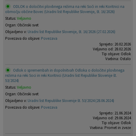
ODLOK o določitvi plovbnega režima na reki Soči in reki Koritnici na
območju občine Bovec (Uradni list Republike Slovenije, št. 16/2026)
Status:
Veljavno
Organ: Občinski svet
Objavljeno v:
Uradni list Republike Slovenije, št. 16/2026 (27.02.2026)
Povezava do objave:
Povezava
Sprejeto: 20.02.2026
Veljavno od: 28.02.2026
Tip objave: Odlok
Vsebina: Ostalo
Odlok o spremembah in dopolnitvah Odloka o določitvi plovbnega
režima na reki Soci in reki Koritnici (Uradni list Republike Slovenije št.
53/2024)
Status:
Veljavno
Organ: Občinski svet
Objavljeno v:
Uradni list Republike Slovenije št. 53/2024 (28.06.2024)
Povezava do objave:
Povezava
Sprejeto: 21.06.2024
Veljavno od: 29.06.2024
Tip objave: Odlok
Vsebina: Promet in zveze