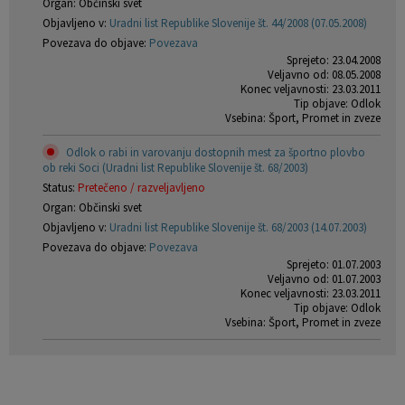
Organ: Občinski svet
Objavljeno v:
Uradni list Republike Slovenije št. 44/2008 (07.05.2008)
Povezava do objave:
Povezava
Sprejeto: 23.04.2008
Veljavno od: 08.05.2008
Konec veljavnosti: 23.03.2011
Tip objave: Odlok
Vsebina: Šport, Promet in zveze
Odlok o rabi in varovanju dostopnih mest za športno plovbo
ob reki Soci (Uradni list Republike Slovenije št. 68/2003)
Status:
Pretečeno / razveljavljeno
Organ: Občinski svet
Objavljeno v:
Uradni list Republike Slovenije št. 68/2003 (14.07.2003)
Povezava do objave:
Povezava
Sprejeto: 01.07.2003
Veljavno od: 01.07.2003
Konec veljavnosti: 23.03.2011
Tip objave: Odlok
Vsebina: Šport, Promet in zveze