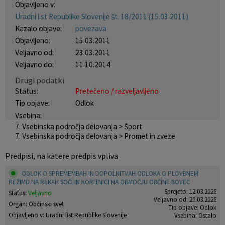
Objavljeno v:
Krajevne skupnosti
Projekti in investicije
Gosp. javne službe
Uradni list Republike Slovenije št. 18/2011 (15.03.2011)
Kazalo objave:
povezava
Naselja v občini
Prostorski akti občine
Osmrtnice iz regije
Objavljeno:
15.03.2011
Veljavno od:
23.03.2011
Pobratene občine
Predpisi in odloki
Veljavno do:
11.10.2014
Drugi podatki
Organigram
Občinski časopis
Status:
Pretečeno / razveljavljeno
Tip objave:
Odlok
Varstvo osebnih podatkov
Proračun občine
Vsebina:
7. Vsebinska področja delovanja > Šport
7. Vsebinska področja delovanja > Promet in zveze
Temeljni akti občine
Lokalne volitve
Predpisi, na katere predpis vpliva
Strateški dokumenti
ODLOK O SPREMEMBAH IN DOPOLNITVAH ODLOKA O PLOVBNEM
REŽIMU NA REKAH SOČI IN KORITNICI NA OBMOČJU OBČINE BOVEC
Katalog informacij javnega značaja
Sprejeto: 12.03.2026
Status:
Veljavno
Veljavno od: 20.03.2026
Organ: Občinski svet
Tip objave: Odlok
Objavljeno v: Uradni list Republike Slovenije
Vsebina: Ostalo