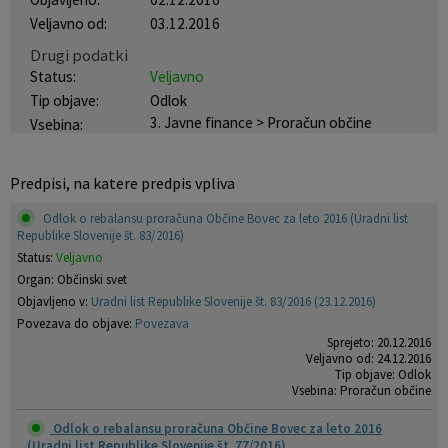
Veljavno od:
03.12.2016
Krajevne skupnosti
Projekti in investicije
Gosp. javne službe
Drugi podatki
Status:
Veljavno
Naselja v občini
Prostorski akti občine
Osmrtnice iz regije
Tip objave:
Odlok
3. Javne finance > Proračun občine
Vsebina:
Pobratene občine
Predpisi in odloki
Organigram
Občinski časopis
Predpisi, na katere predpis vpliva
Odlok o rebalansu proračuna Občine Bovec za leto 2016 (Uradni list
Varstvo osebnih podatkov
Proračun občine
Republike Slovenije št. 83/2016)
Status:
Veljavno
Temeljni akti občine
Lokalne volitve
Organ: Občinski svet
Objavljeno v:
Uradni list Republike Slovenije št. 83/2016 (23.12.2016)
Povezava do objave:
Povezava
Strateški dokumenti
Sprejeto: 20.12.2016
Veljavno od: 24.12.2016
Tip objave: Odlok
Katalog informacij javnega značaja
Vsebina: Proračun občine
Odlok o rebalansu proračuna Občine Bovec za leto 2016
(Uradni list Republike Slovenije št. 77/2016)