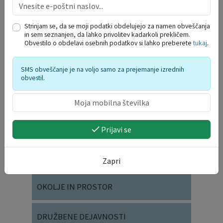
IZPOSTAVLJENO
Strinjam se, da se moji podatki obdelujejo za namen obveščanja
in sem seznanjen, da lahko privolitev kadarkoli prekličem.
Obvestilo o obdelavi osebnih podatkov si lahko preberete
tukaj
.
SMS obveščanje je na voljo samo za prejemanje izrednih
obvestil.
JAVNI RAZPISI IN JAVNI POZIVI ZA ...
Prijavi se
VLOGE IN OBRAZCI
Zapri
OKOLJE IN PROSTOR
DRUŽBENE DEJAVNOSTI