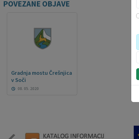
POVEZANE OBJAVE
Gradnja mostu Črešnjica
v Soči
08. 05. 2020