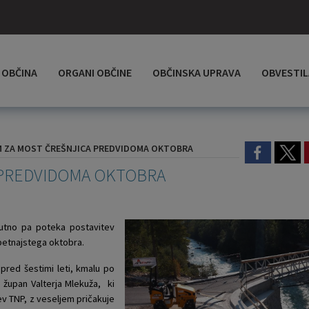
OBČINA
ORGANI OBČINE
OBČINSKA UPRAVA
OBVESTIL
M ZA MOST ČREŠNJICA PREDVIDOMA OKTOBRA
 PREDVIDOMA OKTOBRA
nutno pa poteka postavitev
 petnajstega oktobra.
pred šestimi leti, kmalu po
 župan Valterja Mlekuža, ki
ev TNP, z veseljem pričakuje