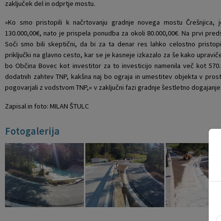
zaključek del in odprtje mostu.
Krajevne skupnosti
Projekti in investicije
Gosp. javne službe
»Ko smo pristopili k načrtovanju gradnje novega mostu Črešnjica, 
130.000,00€, nato je prispela ponudba za okoli 80.000,00€. Na prvi pred
Naselja v občini
Prostorski akti občine
Osmrtnice iz regije
Soči smo bili skeptični, da bi za ta denar res lahko celostno pristop
priključki na glavno cesto, kar se je kasneje izkazalo za še kako upravi
Pobratene občine
Predpisi in odloki
bo Občina Bovec kot investitor za to investicijo namenila več kot 57
dodatnih zahtev TNP, kakšna naj bo ograja in umestitev objekta v prost
pogovarjali z vodstvom TNP,« v zaključni fazi gradnje šestletno dogajanj
Organigram
Občinski časopis
Zapisal in foto: MILAN ŠTULC
Varstvo osebnih podatkov
Proračun občine
Fotogalerija
Temeljni akti občine
Lokalne volitve
Strateški dokumenti
Katalog informacij javnega značaja