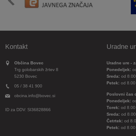
Kontakt
Uradne ur
Občina Bovec
Uradne ure - z
Trg golobarskih žrtev 8
Ponedeljek:
o
5230 Bovec
Sreda:
od 8.00
Petek:
od 8.00
05 / 38 41 900
Poslovni čas 
obcina.info@bovec.si
Ponedeljek:
o
Torek:
od 8.00
ID za DDV:
SI36828866
Sreda:
od 8.00
Četrtek:
od 8.
Petek:
od 8.00