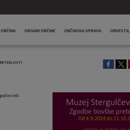
OBČINA
ORGANI OBČINE
OBČINSKA UPRAVA
OBVESTIL
RETEKLOSTI
lčevi hiši.