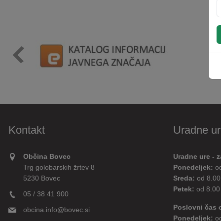
Kontakt
Uradne ur
Občina Bovec
Uradne ure - z
Trg golobarskih žrtev 8
Ponedeljek:
o
5230 Bovec
Sreda:
od 8.00
Petek:
od 8.00
05 / 38 41 900
Poslovni čas 
obcina.info@bovec.si
Ponedeljek:
o