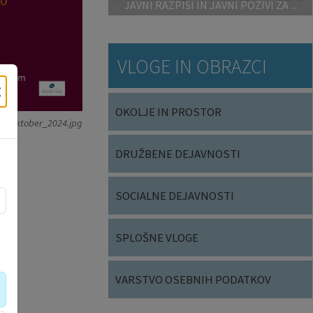
JAVNI RAZPISI IN JAVNI POZIVI ZA ...
VLOGE IN OBRAZCI
×
OKOLJE IN PROSTOR
t-oktober_2024.jpg
DRUŽBENE DEJAVNOSTI
SOCIALNE DEJAVNOSTI
SPLOŠNE VLOGE
VARSTVO OSEBNIH PODATKOV