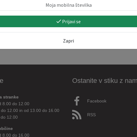
Prijavi se
Zapri
e
Ostanite v stiku z nam
a stranke
Facebook
d 8.00 do 12.00
 do 12.00 in od 13.00 do 16.00
RSS
 do 12.00
občine
d 8.00 do 16.00