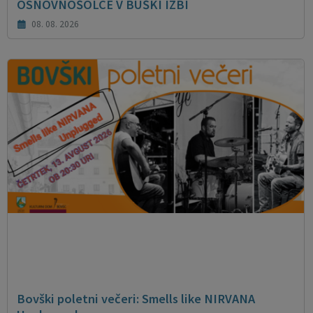
OSNOVNOŠOLCE V BUŠKI IZBI
08. 08. 2026
Bovški poletni večeri: Smells like NIRVANA