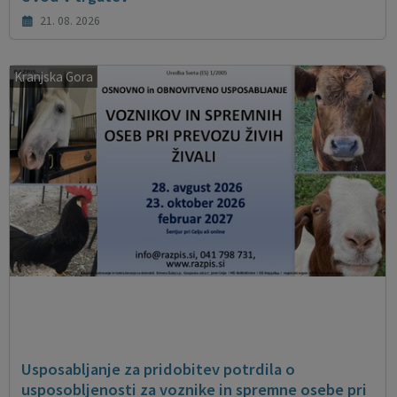
21. 08. 2026
Kranjska Gora
Usposabljanje za pridobitev potrdila o
usposobljenosti za voznike in spremne osebe pri