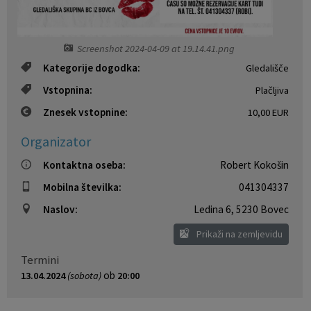
Krajevne skupnosti
Projekti in investicije
Gosp. javne službe
Screenshot 2024-04-09 at 19.14.41.png
Naselja v občini
Prostorski akti občine
Osmrtnice iz regije
Kategorije dogodka:
Gledališče
Pobratene občine
Predpisi in odloki
Vstopnina:
Plačljiva
Znesek vstopnine:
10,00 EUR
Organigram
Občinski časopis
Organizator
Varstvo osebnih podatkov
Proračun občine
Kontaktna oseba:
Robert Kokošin
Mobilna številka:
041304337
Temeljni akti občine
Lokalne volitve
Naslov:
Ledina 6
,
5230 Bovec
Strateški dokumenti
Prikaži na zemljevidu
Termini
Katalog informacij javnega značaja
ob
13.04.2024
(sobota)
20:00