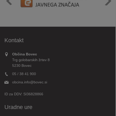
Kontakt
Občina Bovec
Trg golobarskih žrtev 8
5230 Bovec
05 / 38 41 900
obcina.info@bovec.si
ID za DDV:
SI36828866
Uradne ure