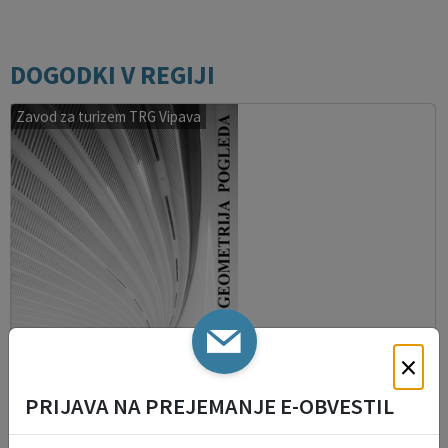
DOGODKI V REGIJI
Zavod za turizem TRG Vipava
×
PRIJAVA NA PREJEMANJE E-OBVESTIL
FOTOGRAFSKA RAZSTAVA: Anton Tratnik -