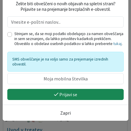
Želite biti obveščeni o novih objavah na spletni strani?
Geometrija pogleda
Prijavite se na prejemanje brezplačnih e-obvestil.
08. 08. 2026
Zavod za turizem TRG Vipava
Strinjam se, da se moji podatki obdelujejo za namen obveščanja
in sem seznanjen, da lahko privolitev kadarkoli prekličem.
Obvestilo o obdelavi osebnih podatkov si lahko preberete
tukaj
.
SMS obveščanje je na voljo samo za prejemanje izrednih
obvestil.
Prijavi se
Zapri
Uvod v trgatev