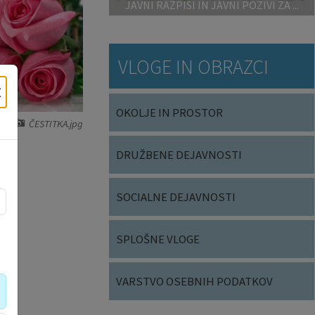
JAVNI RAZPISI IN JAVNI POZIVI ZA ...
VLOGE IN OBRAZCI
×
OKOLJE IN PROSTOR
ČESTITKA.jpg
DRUŽBENE DEJAVNOSTI
SOCIALNE DEJAVNOSTI
SPLOŠNE VLOGE
VARSTVO OSEBNIH PODATKOV