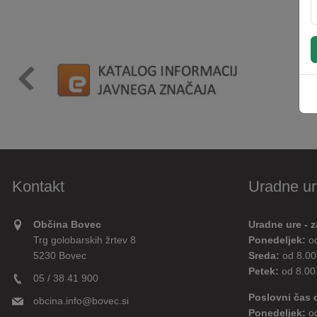
Kontakt
Uradne ur
Občina Bovec
Uradne ure - z
Trg golobarskih žrtev 8
Ponedeljek:
o
5230 Bovec
Sreda:
od 8.00
Petek:
od 8.00
05 / 38 41 900
Poslovni čas 
obcina.info@bovec.si
Ponedeljek:
o