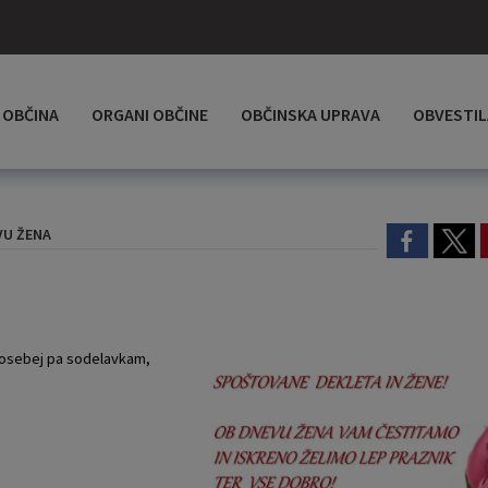
OBČINA
ORGANI OBČINE
OBČINSKA UPRAVA
OBVESTIL
VU ŽENA
posebej pa sodelavkam,