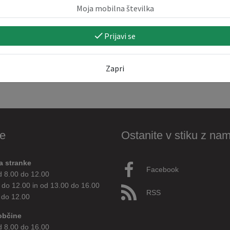
Prijavi se
Zapri
e
Ostanite v stiku z nam
a stranke
Facebook
d 8.00 do 12.00
 do 12.00 in od 13.00 do 16.00
RSS
 do 12.00
občine
d 8.00 do 16.00