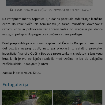
Krajevne skupnosti
Projekti in investicije
Gosp. javne službe
ASFALTIRANJE KLANČINE VSTOPNEGA MESTA SRPENICA 1
Naselja v občini
Prostorski akti občine
Osmrtnice iz regije
Na vstopnem mestu Srpenica 1 je danes potekalo asfaltiranje klančine
ceste do reke Soče. Na tem mestu je zaradi množičnih dovozov z
različni vozili in prikolicami ter zdrsov koles ob vračanju po klancu
Pobratene občine
Predpisi in odloki
navzgor, prihajalo do pogostega uničenja vozne podlage.
Organigram
Občinski časopis
Pred preplastitvijo je izbrani izvajalec del Černuta Danijel s.p. neutrjeni
del vozišča najprej utrdil, nato pa preplastil z asfaltno prevleko.
Varstvo osebnih podatkov
Proračun občine
Investicijo financira Občina Bovec s preostankom sredstev iz lanskega
leta, ki jih je MU po ključu razdelila med Občine, in bo ob zaključku
znašala slabih 15.000,00€ (z DDV).
Temeljni akti občine
Lokalne volitve
Zapisal in foto: MILAN ŠTUC
Strateški dokumenti
Fotogalerija
Katalog informacij javnega značaja