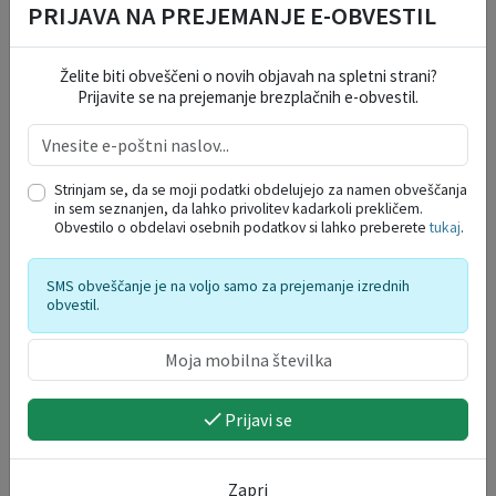
PRIJAVA NA PREJEMANJE E-OBVESTIL
JAVNI RAZPISI IN JAVNI POZIVI ZA ...
Želite biti obveščeni o novih objavah na spletni strani?
Prijavite se na prejemanje brezplačnih e-obvestil.
VLOGE IN OBRAZCI
OKOLJE IN PROSTOR
Strinjam se, da se moji podatki obdelujejo za namen obveščanja
in sem seznanjen, da lahko privolitev kadarkoli prekličem.
Obvestilo o obdelavi osebnih podatkov si lahko preberete
tukaj
.
DRUŽBENE DEJAVNOSTI
SMS obveščanje je na voljo samo za prejemanje izrednih
obvestil.
SOCIALNE DEJAVNOSTI
SPLOŠNE VLOGE
Prijavi se
VARSTVO OSEBNIH PODATKOV
Zapri