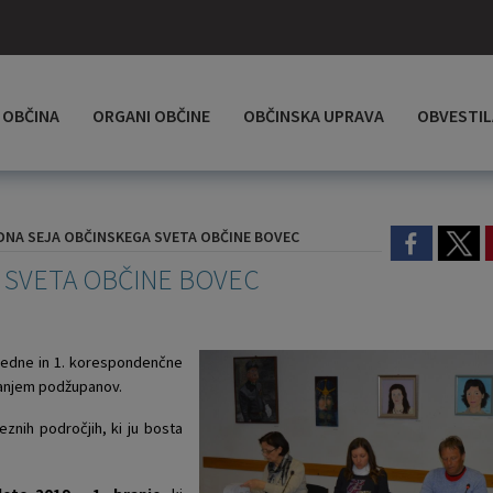
OBČINA
ORGANI OBČINE
OBČINSKA UPRAVA
OBVESTIL
DNA SEJA OBČINSKEGA SVETA OBČINE BOVEC
 SVETA OBČINE BOVEC
3. redne in 1. korespondenčne
vanjem podžupanov.
znih področjih, ki ju bosta