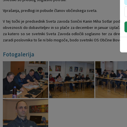
Vprašanja, predlogi in pobude članov občinskega sveta.
V tej točki je predsednik Sveta zavoda Sončni Kanin Miha Sotlar podal i
obveznosti do dobaviteljev in so plače za december in januar izplačane. S
za katero so se svetniki Sveta Zavoda odločili soglasno ter za direktor
zaradi poslovnika to še ni bilo mogoče, bodo svetniki OS Občine Bovec o so
Fotogalerija