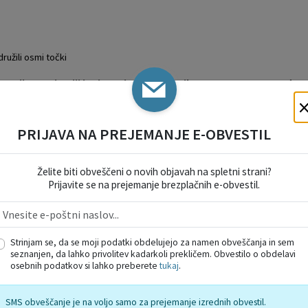
ružili osmi točki
otranji organizaciji in sistemizaciji delovnih mest v Javnem zavodu 
asno potrdili.
PRIJAVA NA PREJEMANJE E-OBVESTIL
redstev za leto 2018.
pregled poslovanja Javnega zavoda Sončni Kanin
in
Sklep o posre
Želite biti obveščeni o novih objavah na spletni strani?
Prijavite se na prejemanje brezplačnih e-obvestil.
ji in pripravila na način, da so vsa določila znotraj pravnega reda in določi
avna komisija
Strinjam se, da se moji podatki obdelujejo za namen obveščanja in sem
seznanjen, da lahko privolitev kadarkoli prekličem. Obvestilo o obdelavi
osebnih podatkov si lahko preberete
tukaj
.
d poslovanja Javnega zavoda Sončni Kanin.
SMS obveščanje je na voljo samo za prejemanje izrednih obvestil.