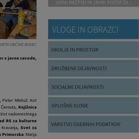
JAVNI RAZPISI IN JAVNI POZIVI ZA ...
VLOGE IN OBRAZCI
SVETA OBČINE BOVEC
OKOLJE IN PROSTOR
c v javne zavode,
DRUŽBENE DEJAVNOSTI
SOCIALNE DEJAVNOSTI
č, Peter Mlekuž. Kot
SPLOŠNE VLOGE
r Černuta,
Knjižnica
č. Kot nadomestnega
lad RS za kulturne
VARSTVO OSEBNIH PODATKOV
o Kravanja,
Svet za
a Primorska
: Marija