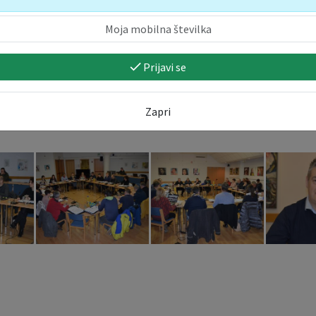
nformacijo o finančnem stanju Sončnega Kanina, ki izkazuje, da Sončni Kan
Prijavi se
vetnike je seznanil tudi z izidom razpisa za direktorja Javnega zavoda Sonč
ja izbrali kandidata Roka Ovsenika. Ker mora OS podati soglasje k imenov
glasju odločali na prihodnji seji.
Zapri