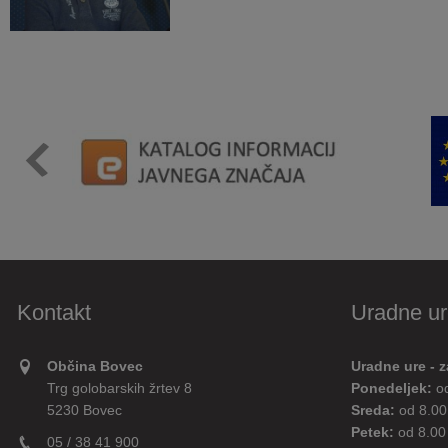
Kontakt
Uradne ur
Občina Bovec
Uradne ure - z
Trg golobarskih žrtev 8
Ponedeljek:
o
5230 Bovec
Sreda:
od 8.00
Petek:
od 8.00
05 / 38 41 900