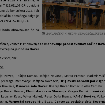
eto 2019 – 1. branje
, ki
i 7.917.671,05 €.Predvideni
ačunu ob koncu leta 2018. Teh
 odplačilo domačega dolga je
er kar 4.052.860,15 €.
ki bodo obravnavane še na
ZAKLJUČENA 4. REDNA SEJA OBČINSKEGA 
šanja, volitve in imenovanja za
Imenovanje predstavnikov občine Bove
oviteljica je Občina Bovec.
ga v sprejem:
ec:
nijel Krivec, Boštjan Komac, Boštjan Novosel, Marko Pretnar, Vladimir Vul
 predlaga imenovanje Boštjana Novosela,
Triglavski narodni park
: Igo
ja Kravanja,
Osnovna šola Bovec
: Ksenija Krivec Komac in Alan Cernati
nijo Krivec Komac,
Planinska zveza Slovenije
: Gregor Rupnik,
Javni sk
: Ladislav Kavs, Valter Mlekuž, Peter Della Bianca,
KA-TV Bovške
: Vojk
Hosnar,
Varnostni sosvet
: Miro Bozja,
Center za socialno delo Severn