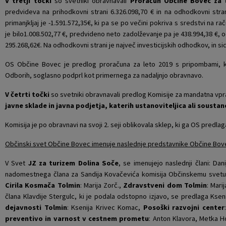
V tretji točki
so svetniki obravnavali
Proračun Občine Bovec za l
predvideva na prihodkovni strani 6.326.098,70 € in na odhodkovni stran
Krajevne skupnosti
Projekti in investicije
Gosp. javne službe
primanjkljaj je -1.591.572,35€, ki pa se po večini pokriva s sredstvi na r
je bilo1.008.502,77 €, predvideno neto zadolževanje pa je 438.994,38 €,
Naselja v občini
Prostorski akti občine
Osmrtnice iz regije
295.268,62€. Na odhodkovni strani je največ investicijskih odhodkov, in sic
OS Občine Bovec je predlog proračuna za leto 2019 s pripombami, 
Pobratene občine
Predpisi in odloki
Odborih, soglasno podprl kot primernega za nadaljnjo obravnavo.
Organigram
Občinski časopis
V četrti točki
so svetniki obravnavali predlog Komisije za mandatna vpra
javne sklade in javna podjetja, katerih ustanoviteljica ali soustan
Varstvo osebnih podatkov
Proračun občine
Komisija je po obravnavi na svoji 2. seji oblikovala sklep, ki ga OS predla
Temeljni akti občine
Lokalne volitve
Občinski svet Občine Bovec imenuje naslednje predstavnike Občine Bov
V Svet
JZ za turizem Dolina Soče
, se imenujejo naslednji člani: Da
Strateški dokumenti
nadomestnega člana za Sandija Kovačevića komisija Občinskemu svetu
Cirila Kosmača Tolmin
: Marija Zorč.,
Zdravstveni dom Tolmin
: Mari
Katalog informacij javnega značaja
člana Klavdije Stergulc, ki je podala odstopno izjavo, se predlaga Kse
dejavnosti Tolmin
: Ksenija Krivec Komac,
Posoški razvojni center
preventivo in varnost v cestnem prometu
: Anton Klavora, Metka 