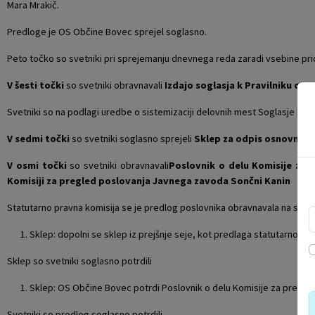
Mara Mrakič.
Predloge je OS Občine Bovec sprejel soglasno.
Peto točko so svetniki pri sprejemanju dnevnega reda zaradi vsebine prid
V šesti točki
so svetniki obravnavali
Izdajo soglasja k Pravilniku o n
Svetniki so na podlagi uredbe o sistemizaciji delovnih mest Soglasje sogl
V sedmi točki
so svetniki soglasno sprejeli
Sklep za odpis osnovnih s
V osmi točki
so svetniki obravnavali
Poslovnik o delu Komisije za 
Komisiji za pregled poslovanja Javnega zavoda Sončni Kanin
Statutarno pravna komisija se je predlog poslovnika obravnavala na svoji se
Sklep: dopolni se sklep iz prejšnje seje, kot predlaga statutarno pr
Sklep so svetniki soglasno potrdili
Sklep: OS Občine Bovec potrdi Poslovnik o delu Komisije za pregle
Svetniki so predlog soglasno potrdili.