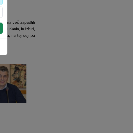
in nima več zapadlih
ni Kanin, in izbiri,
anju, na tej seji pa