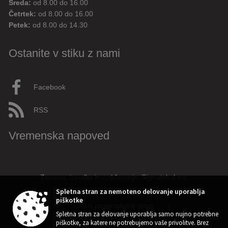
Sreda:
od 8.00 do 16.00
Četrtek:
od 8.00 do 16.00
Petek:
od 8.00 do 14.30
Ostanite v stiku z nami
Facebook
RSS
Vremenska napoved
Zasnova, izvedba in vzdrževanje: Sigmateh d.o.o.
Spletna stran za nemoteno delovanje uporablja
piškotke
Splošni pogoji spletne strani
|
Spletna stran za delovanje uporablja samo nujno potrebne
piškotke, za katere ne potrebujemo vaše privolitve. Brez
Center za varstvo osebnih podatkov
|