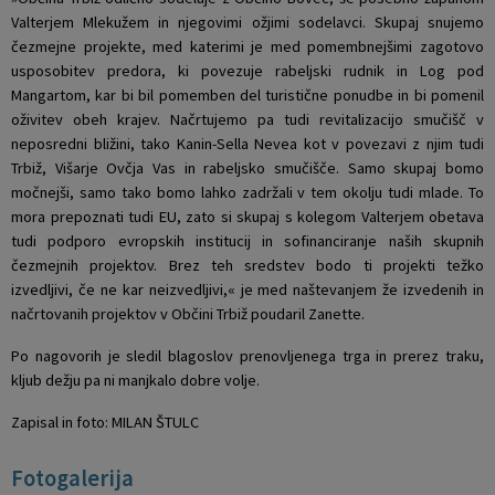
Valterjem Mlekužem in njegovimi ožjimi sodelavci. Skupaj snujemo
čezmejne projekte, med katerimi je med pomembnejšimi zagotovo
usposobitev predora, ki povezuje rabeljski rudnik in Log pod
Mangartom, kar bi bil pomemben del turistične ponudbe in bi pomenil
oživitev obeh krajev. Načrtujemo pa tudi revitalizacijo smučišč v
neposredni bližini, tako Kanin-Sella Nevea kot v povezavi z njim tudi
Trbiž, Višarje Ovčja Vas in rabeljsko smučišče. Samo skupaj bomo
močnejši, samo tako bomo lahko zadržali v tem okolju tudi mlade. To
mora prepoznati tudi EU, zato si skupaj s kolegom Valterjem obetava
tudi podporo evropskih institucij in sofinanciranje naših skupnih
čezmejnih projektov. Brez teh sredstev bodo ti projekti težko
izvedljivi, če ne kar neizvedljivi,« je med naštevanjem že izvedenih in
načrtovanih projektov v Občini Trbiž poudaril Zanette.
Po nagovorih je sledil blagoslov prenovljenega trga in prerez traku,
kljub dežju pa ni manjkalo dobre volje.
Zapisal in foto: MILAN ŠTULC
Fotogalerija