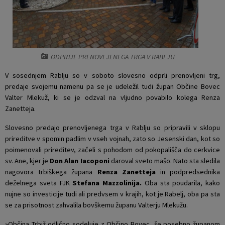
Krajevne skupnosti
Projekti in investicije
Gosp. javne službe
Naselja v občini
Prostorski akti občine
Osmrtnice iz regije
ODPRTJE PRENOVLJENEGA TRGA V RABLJU
Pobratene občine
Predpisi in odloki
V sosednjem Rablju so v soboto slovesno odprli prenovljeni trg,
predaje svojemu namenu pa se je udeležil tudi župan Občine Bovec
Organigram
Občinski časopis
Valter Mlekuž, ki se je odzval na vljudno povabilo kolega Renza
Zanetteja.
Varstvo osebnih podatkov
Proračun občine
Slovesno predajo prenovljenega trga v Rablju so pripravili v sklopu
prireditve v spomin padlim v vseh vojnah, zato so Jesenski dan, kot so
Temeljni akti občine
Lokalne volitve
poimenovali prireditev, začeli s pohodom od pokopališča do cerkvice
sv. Ane, kjer je
Don Alan Iacoponi
daroval sveto mašo.
Nato sta sledila
Strateški dokumenti
nagovora trbiškega župana
Renza Zanetteja
in podpredsednika
deželnega sveta FJK
Stefana Mazzolinija.
Oba sta poudarila, kako
Katalog informacij javnega značaja
nujne so investicije tudi ali predvsem v krajih, kot je Rabelj, oba pa sta
se za prisotnost zahvalila bovškemu županu Valterju Mlekužu.
»Občina Trbiž odlično sodeluje z Občino Bovec, še posebno županom