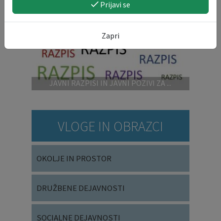
Prijavi se
Zapri
JAVNI RAZPISI IN JAVNI POZIVI ZA ...
VLOGE IN OBRAZCI
OKOLJE IN PROSTOR
DRUŽBENE DEJAVNOSTI
SOCIALNE DEJAVNOSTI