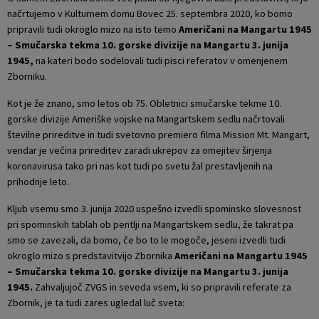
načrtujemo v Kulturnem domu Bovec 25. septembra 2020, ko bomo
pripravili tudi okroglo mizo na isto temo
Američani na Mangartu 1945
– Smučarska tekma 10. gorske divizije na Mangartu 3. junija
1945,
na kateri bodo sodelovali tudi pisci referatov v omenjenem
Zborniku.
Kot je že znano, smo letos ob 75. Obletnici smučarske tekme 10.
gorske divizije Ameriške vojske na Mangartskem sedlu načrtovali
številne prireditve in tudi svetovno premiero filma Mission Mt. Mangart,
vendar je večina prireditev zaradi ukrepov za omejitev širjenja
koronavirusa tako pri nas kot tudi po svetu žal prestavljenih na
prihodnje leto.
Kljub vsemu smo 3. junija 2020 uspešno izvedli spominsko slovesnost
pri spominskih tablah ob pentlji na Mangartskem sedlu, že takrat pa
smo se zavezali, da bomo, če bo to le mogoče, jeseni izvedli tudi
okroglo mizo s predstavitvijo Zbornika
Američani na Mangartu 1945
– Smučarska tekma 10. gorske divizije na Mangartu 3. junija
1945.
Zahvaljujoč ZVGS in seveda vsem, ki so pripravili referate za
Zbornik, je ta tudi zares ugledal luč sveta: