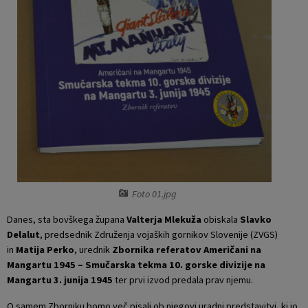
Krajevne skupnosti
Projekti in investicije
Gosp. javne službe
Naselja v občini
Prostorski akti občine
Osmrtnice iz regije
Pobratene občine
Predpisi in odloki
Organigram
Občinski časopis
Varstvo osebnih podatkov
Proračun občine
Temeljni akti občine
Lokalne volitve
Foto 01.jpg
Danes, sta bovškega župana
Valterja Mlekuža
obiskala
Slavko
Strateški dokumenti
Delalut
, predsednik Združenja vojaških gornikov Slovenije (ZVGS)
in
Matija Perko
, urednik
Zbornika referatov Američani na
Katalog informacij javnega značaja
Mangartu 1945 – Smučarska tekma 10. gorske divizije na
Mangartu 3. junija 1945
ter prvi izvod predala prav njemu.
O samem Zborniku bomo več pisali ob njegovi uradni predstavitvi, ki jo