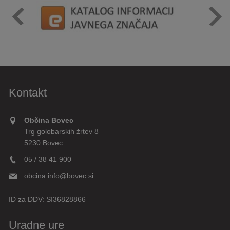
Kontakt
Občina Bovec
Trg golobarskih žrtev 8
5230 Bovec
05 / 38 41 900
obcina.info@bovec.si
ID za DDV:
SI36828866
Uradne ure