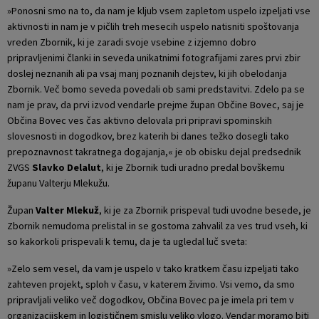
»Ponosni smo na to, da nam je kljub vsem zapletom uspelo izpeljati vse
aktivnosti in nam je v pičlih treh mesecih uspelo natisniti spoštovanja
vreden Zbornik, ki je zaradi svoje vsebine z izjemno dobro
pripravljenimi članki in seveda unikatnimi fotografijami zares prvi zbir
doslej neznanih ali pa vsaj manj poznanih dejstev, ki jih obelodanja
Zbornik. Več bomo seveda povedali ob sami predstavitvi. Zdelo pa se
nam je prav, da prvi izvod vendarle prejme župan Občine Bovec, saj je
Občina Bovec ves čas aktivno delovala pri pripravi spominskih
slovesnosti in dogodkov, brez katerih bi danes težko dosegli tako
prepoznavnost takratnega dogajanja,« je ob obisku dejal predsednik
ZVGS
Slavko Delalut
, ki je Zbornik tudi uradno predal bovškemu
županu Valterju Mlekužu.
Župan
Valter Mlekuž
, ki je za Zbornik prispeval tudi uvodne besede, je
Zbornik nemudoma prelistal in se gostoma zahvalil za ves trud vseh, ki
so kakorkoli prispevali k temu, da je ta ugledal luč sveta:
»Zelo sem vesel, da vam je uspelo v tako kratkem času izpeljati tako
zahteven projekt, sploh v času, v katerem živimo. Vsi vemo, da smo
pripravljali veliko več dogodkov, Občina Bovec pa je imela pri tem v
organizacijskem in logističnem smislu veliko vlogo. Vendar moramo biti