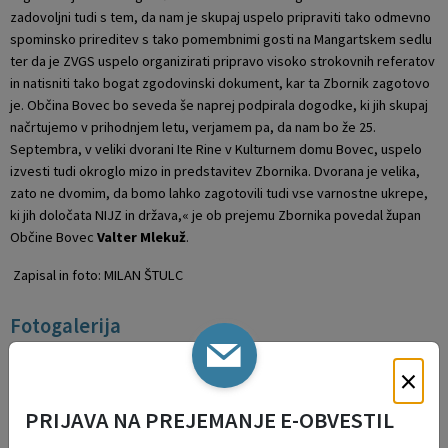
zadovoljni tudi s tem, da nam je skupaj uspelo pripraviti tako odmevno
spominsko prireditev s tako pomembnimi gosti na Mangartskem sedlu
ter da je ZVGS uspelo organizirati pripravo visoko strokovnih referatov
in natisniti tako bogat zgodovinski dokument, kar ta Zbornik zagotovo
je. Občina Bovec bo seveda še naprej podpirala dogodke, ki jih skupaj
načrtujemo v prihodnjem letu, verjamem pa, da nam bo že 25.
Septembra, v veliki dvorani Ite Rine v Kulturnem domu Bovec, uspelo
izvesti tudi okroglo mizo in predstavitev Zbornika. Dvorana je velika,
zato ne dvomim, da bomo lahko zagotovili tudi vse varnostne ukrepe,
ki jih določata NIJZ in država,« je ob prejemu Zbornika povedal župan
Občine Bovec
Valter Mlekuž
.
Zapisal in foto: MILAN ŠTULC
Fotogalerija
×
PRIJAVA NA PREJEMANJE E-OBVESTIL