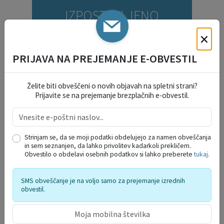
IZPOSTAVLJENO
×
PRIJAVA NA PREJEMANJE E-OBVESTIL
Želite biti obveščeni o novih objavah na spletni strani?
Prijavite se na prejemanje brezplačnih e-obvestil.
JAVNI RAZPISI IN JAVNI POZIVI ZA ...
Strinjam se, da se moji podatki obdelujejo za namen obveščanja
in sem seznanjen, da lahko privolitev kadarkoli prekličem.
VLOGE IN OBRAZCI
Obvestilo o obdelavi osebnih podatkov si lahko preberete
tukaj
.
SMS obveščanje je na voljo samo za prejemanje izrednih
OKOLJE IN PROSTOR
obvestil.
DRUŽBENE DEJAVNOSTI