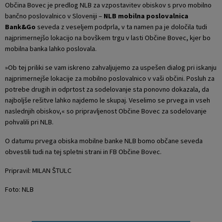
Občina Bovec je predlog NLB za vzpostavitev obiskov s prvo mobilno
bančno poslovalnico v Sloveniji –
NLB mobilna poslovalnica
Bank&Go
seveda z veseljem podprla, v ta namen pa je določila tudi
najprimernejšo lokacijo na bovškem trgu v lasti Občine Bovec, kjer bo
mobilna banka lahko poslovala.
»Ob tej priliki se vam iskreno zahvaljujemo za uspešen dialog pri iskanju
najprimernejše lokacije za mobilno poslovalnico v vaši občini. Posluh za
potrebe drugih in odprtost za sodelovanje sta ponovno dokazala, da
najboljše rešitve lahko najdemo le skupaj. Veselimo se prvega in vseh
naslednjih obiskov,« so pripravljenost Občine Bovec za sodelovanje
pohvalili pri NLB.
O datumu prvega obiska mobilne banke NLB bomo občane seveda
obvestili tudi na tej spletni strani in FB Občine Bovec.
Pripravil: MILAN ŠTULC
Foto: NLB