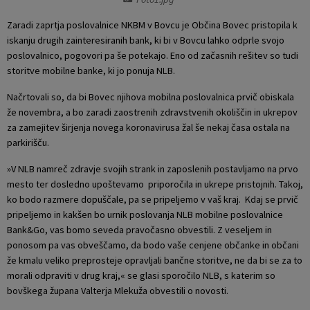
Krajevne skupnosti
Projekti in investicije
Gosp. javne službe
Zaradi zaprtja poslovalnice NKBM v Bovcu je Občina Bovec pristopila k
iskanju drugih zainteresiranih bank, ki bi v Bovcu lahko odprle svojo
Naselja v občini
Prostorski akti občine
Osmrtnice iz regije
poslovalnico, pogovori pa še potekajo. Eno od začasnih rešitev so tudi
storitve mobilne banke, ki jo ponuja NLB.
Pobratene občine
Predpisi in odloki
Načrtovali so, da bi Bovec njihova mobilna poslovalnica prvič obiskala
že novembra, a bo zaradi zaostrenih zdravstvenih okoliščin in ukrepov
Organigram
Občinski časopis
za zamejitev širjenja novega koronavirusa žal še nekaj časa ostala na
parkirišču.
Varstvo osebnih podatkov
Proračun občine
»V NLB namreč zdravje svojih strank in zaposlenih postavljamo na prvo
mesto ter dosledno upoštevamo priporočila in ukrepe pristojnih. Takoj,
Temeljni akti občine
Lokalne volitve
ko bodo razmere dopuščale, pa se pripeljemo v vaš kraj. Kdaj se prvič
pripeljemo in kakšen bo urnik poslovanja NLB mobilne poslovalnice
Strateški dokumenti
Bank&Go, vas bomo seveda pravočasno obvestili. Z veseljem in
ponosom pa vas obveščamo, da bodo vaše cenjene občanke in občani
že kmalu veliko preprosteje opravljali bančne storitve, ne da bi se za to
Katalog informacij javnega značaja
morali odpraviti v drug kraj,« se glasi sporočilo NLB, s katerim so
bovškega župana Valterja Mlekuža obvestili o novosti.