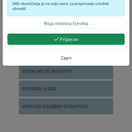
SMS obveščanje je na voljo samo za prejemanje izrednih
obvestil.
VLOGE IN OBRAZCI
OKOLJE IN PROSTOR
Prijavi se
DRUŽBENE DEJAVNOSTI
Zapri
SOCIALNE DEJAVNOSTI
SPLOŠNE VLOGE
VARSTVO OSEBNIH PODATKOV