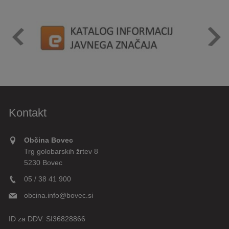
Kontakt
Občina Bovec
Trg golobarskih žrtev 8
5230 Bovec
05 / 38 41 900
obcina.info@bovec.si
ID za DDV:
SI36828866