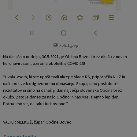
Foto1.jpeg
Na današnjo nedeljo, 30.5.2021, je Občina Bovec brez okužb z novim
koronavirusom, oziroma obolelih s COVID-19!
“Hvala vsem, ki ste upoštevali ukrepe Vlade RS, priporočila NIJZ in
naše pozive k odgovornemu obnašanju. Skupaj smo prišli do teh
rezultatov in smo na današnji dan največja slovenska Občina brez
okužb. Zato je danes za našo Občino in nas vse izjemno lep dan.
Potrudimo se, da tako tudi ostane.”
VALTER MLEKUŽ, župan Občine Bovec