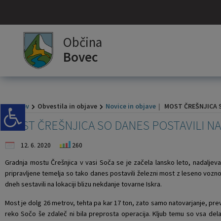
Za pričetek iskanja kliknite na puščico >
OBVESTILA IN OBJAVE
OBČINSKA UPRAVA
ORGANI OBČINE
OBČINSKI SVET
Parkiranje
E-OBČINA
LOKALNO
TURIZEM
OBČINA
Občina
Bovec
Vizitka občine
Župan občine
Naloge in pristojnosti
Naloge in pristojnosti
Novice in objave
Parkiranje na območju občine Bovec
Vloge in obrazci
Pomembne številke
Dolina Soče
Kontaktni obrazec
Podžupana
Člani občinskega sveta
Imenik zaposlenih
Koledar dogodkov
Parkirišča in cenik parkiranja
Pobude občanov
Povezave
Sončni Kanin
Domov
Obvestila in objave
Novice in objave
MOST ČREŠNJICA 
Predstavitev občine
OBČINSKI SVET
Seje občinskega sveta
Uradne ure - delovni čas
Zapore cest
Letne dovolilnice
Vprašajte občino
Javni zavodi
Panorama
MOST ČREŠNJICA SO DANES POSTAVILI N
Grb in zastava
Nadzorni odbor
Delovna telesa
Pooblaščeni za odločanje
Parkiranje
Pogoji za izdajo letnih dovolilnic
E-obveščanje občanov
Društva in združenja
12. 6. 2020
260
Občinski praznik
Občinska volilna komisija
Večnamenska napihljiva hala Bovec
Elektronska oddaja vlog za izdajo letnih dovolilnic v občini Bovec
Participativni proračun
Predstavnik v Državnem svetu
Gradnja mostu Črešnjica v vasi Soča se je začela lansko leto, nadaljeva
pripravljene temelja so tako danes postavili železni most z leseno vozno 
dneh sestavili na lokaciji blizu nekdanje tovarne Iskra.
Občinski nagrajenci
Civilna zaščita
Lokalni utrip - novice
Državna pomoč
Most je dolg 26 metrov, tehta pa kar 17 ton, zato samo natovarjanje, pr
Fotogalerija
Medobčinska uprava
Javni razpisi in objave
Gospodarski subjekti
reko Sočo še zdaleč ni bila preprosta operacija. Kljub temu so vsa dela