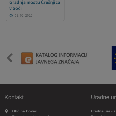
Gradnja mostu Črešnjica
v Soči
08. 05. 2020
Kontakt
Uradne ur
Občina Bovec
Uradne ure - z