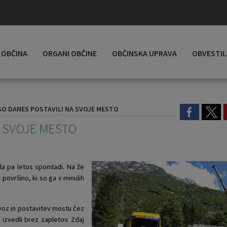
OBČINA
ORGANI OBČINE
OBČINSKA UPRAVA
OBVESTIL
SO DANES POSTAVILI NA SVOJE MESTO
A SVOJE MESTO
la pa letos spomladi. Na že
površino, ki so ga v minulih
evoz in postavitev mostu čez
 izvedli brez zapletov. Zdaj