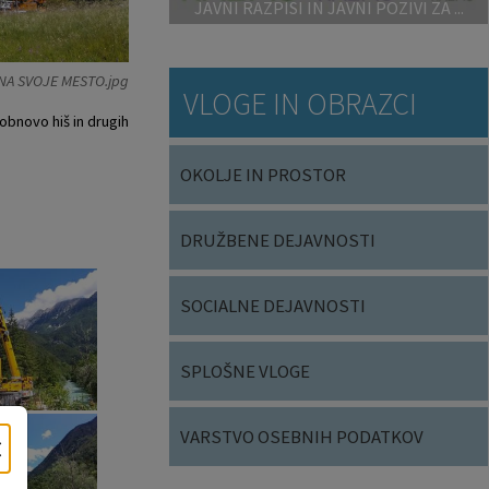
JAVNI RAZPISI IN JAVNI POZIVI ZA ...
NA SVOJE MESTO.jpg
VLOGE IN OBRAZCI
obnovo hiš in drugih
OKOLJE IN PROSTOR
DRUŽBENE DEJAVNOSTI
SOCIALNE DEJAVNOSTI
SPLOŠNE VLOGE
VARSTVO OSEBNIH PODATKOV
×