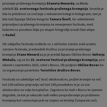
priznanje praženega krompirja
Staneta Menarda
, na Bledu
udeležil
22. svetovnega festivala praženega krompirja
. Seveda je
bila to priložnost za srečanje z nekaterimi kolegi in kolegicami, tam je
bila tudi županja Občine Kungota
Tamara Šnofl
, ter udeleženimi
pripravljavci praženega krompirja na omenjenem festivalu, med
katerimi so posebno željo po skupni fotografiji izrazili člani ekipe
iz
Radeč
.
Ob zaključku festivala na Bledu so z občinske stavbe sneli uradno
zastavo festivala, predsednik Društva za priznanje praženega
krompirja
Stane Menard
pa jo je predal županu Občine Bovec
Valterju
Mlekužu
, saj se bo
23. svetovni festival praženega krompirja
, prvi
vikend v septembru 2023, odvil v Bovcu. Ob podpori
Občine Bovec
bo
za organizacijo poskrbelo
Turistično društvo Bovec
.
Festivala se udeležuje več tisoč obiskovalcev, pražen krompir na več
kot 100 načinov pripravlja več kot 100 ponudnikov in je za vse
obiskovalce na voljo brezplačno. Zagotovo bo tudi v Bovcu to izjemen
dogodek, na kar je nakazalo tudi veliko povpraševanje po praženem
krompirju kot samostojni jedi na stojnici na letošnji Čomparski noči.