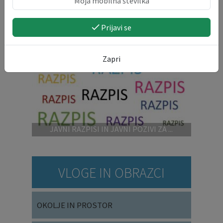
Prijavi se
IZPOSTAVLJENO
Zapri
JAVNI RAZPISI IN JAVNI POZIVI ZA ...
VLOGE IN OBRAZCI
OKOLJE IN PROSTOR