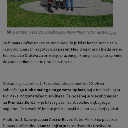
Krajevne skupnosti
Projekti in investicije
Gosp. javne službe
Naselja v občini
Prostorski akti občine
Osmrtnice iz regije
SVETOVNI FESTIVAL PRAŽENEGA KROMPIRJA TUDI V BOVCU.jpg
Pobratene občine
Predpisi in odloki
Za župana Občine Bovec Valterja Mlekuža je bil ta konec tedna zelo
raznoliko obarvan, zagotovo pa pester. Med drugim je na Bledu prejel
Organigram
Občinski časopis
tudi zastavo Društva za priznanje praženega krompirja, saj bo izjemen
dogodek prihodnje leto potekal v Bovcu.
Varstvo osebnih podatkov
Proračun občine
Temeljni akti občine
Lokalne volitve
Mlekuž se je v petek, 2. 9., udeležil slovesnosti ob 20-letnici
kobariškega
Kluba malega nogometa Oplast
, saj v tem klubu igra
Strateški dokumenti
tudi nekaj nogometašev z Bovškega. Še posebej je Mlekuž ponosen
na
Primoža Zorča
, ki je bil razglašen za absolutno najboljšega
Katalog informacij javnega značaja
nogometaša v vseh 20 letih in je tako pustil v klubu najvidnejši pečat.
V soboto, 3. 9., se je župan Občine Bovec Valter Mlekuž na povabilo
župana Občine Bled
Janeza Fajfarja
in predsednika Društva za