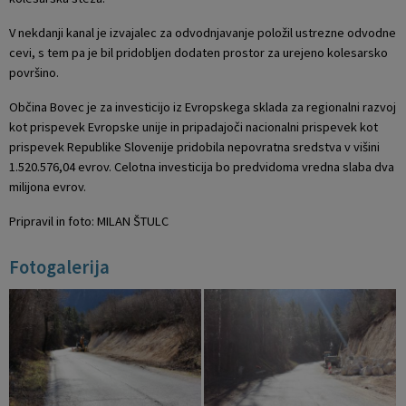
V nekdanji kanal je izvajalec za odvodnjavanje položil ustrezne odvodne
cevi, s tem pa je bil pridobljen dodaten prostor za urejeno kolesarsko
površino.
Občina Bovec je za investicijo iz Evropskega sklada za regionalni razvoj
kot prispevek Evropske unije in pripadajoči nacionalni prispevek kot
prispevek Republike Slovenije pridobila nepovratna sredstva v višini
1.520.576,04 evrov. Celotna investicija bo predvidoma vredna slaba dva
milijona evrov.
Pripravil in foto: MILAN ŠTULC
Fotogalerija