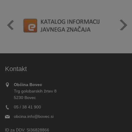
Kontakt
Občina Bovec
Trg golobarskih žrtev 8
5230 Bovec
05 / 38 41 900
obcina.info@bovec.si
ID za DDV:
SI36828866