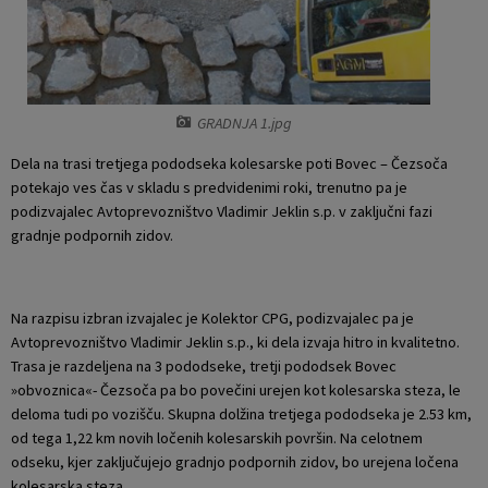
Krajevne skupnosti
Projekti in investicije
Gosp. javne službe
Naselja v občini
Prostorski akti občine
Osmrtnice iz regije
GRADNJA 1.jpg
Pobratene občine
Predpisi in odloki
Dela na trasi tretjega pododseka kolesarske poti Bovec – Čezsoča
potekajo ves čas v skladu s predvidenimi roki, trenutno pa je
Organigram
Občinski časopis
podizvajalec Avtoprevozništvo Vladimir Jeklin s.p. v zaključni fazi
gradnje podpornih zidov.
Varstvo osebnih podatkov
Proračun občine
Temeljni akti občine
Lokalne volitve
Na razpisu izbran izvajalec je Kolektor CPG, podizvajalec pa je
Avtoprevozništvo Vladimir Jeklin s.p., ki dela izvaja hitro in kvalitetno.
Strateški dokumenti
Trasa je razdeljena na 3 pododseke, tretji pododsek Bovec
»obvoznica«- Čezsoča pa bo povečini urejen kot kolesarska steza, le
Katalog informacij javnega značaja
deloma tudi po vozišču. Skupna dolžina tretjega pododseka je 2.53 km,
od tega 1,22 km novih ločenih kolesarskih površin. Na celotnem
odseku, kjer zaključujejo gradnjo podpornih zidov, bo urejena ločena
kolesarska steza.