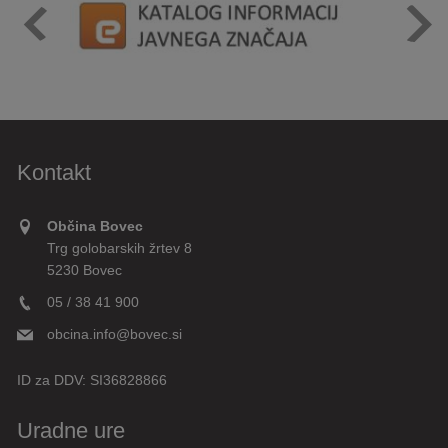
Kontakt
Občina Bovec
Trg golobarskih žrtev 8
5230 Bovec
05 / 38 41 900
obcina.info@bovec.si
ID za DDV:
SI36828866
Uradne ure