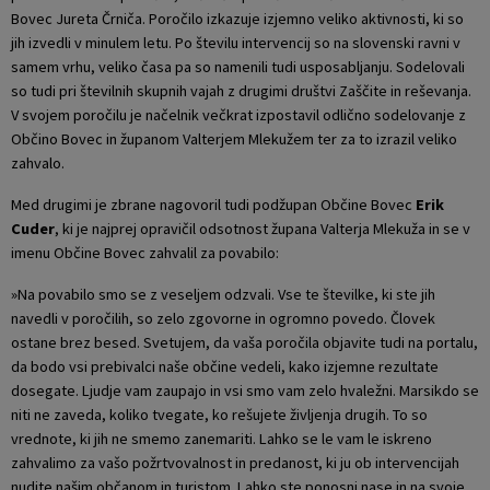
Bovec Jureta Črniča. Poročilo izkazuje izjemno veliko aktivnosti, ki so
jih izvedli v minulem letu. Po številu intervencij so na slovenski ravni v
samem vrhu, veliko časa pa so namenili tudi usposabljanju. Sodelovali
so tudi pri številnih skupnih vajah z drugimi društvi Zaščite in reševanja.
V svojem poročilu je načelnik večkrat izpostavil odlično sodelovanje z
Občino Bovec in županom Valterjem Mlekužem ter za to izrazil veliko
zahvalo.
Med drugimi je zbrane nagovoril tudi podžupan Občine Bovec
Erik
Cuder
, ki je najprej opravičil odsotnost župana Valterja Mlekuža in se v
imenu Občine Bovec zahvalil za povabilo:
»Na povabilo smo se z veseljem odzvali. Vse te številke, ki ste jih
navedli v poročilih, so zelo zgovorne in ogromno povedo. Človek
ostane brez besed. Svetujem, da vaša poročila objavite tudi na portalu,
da bodo vsi prebivalci naše občine vedeli, kako izjemne rezultate
dosegate. Ljudje vam zaupajo in vsi smo vam zelo hvaležni. Marsikdo se
niti ne zaveda, koliko tvegate, ko rešujete življenja drugih. To so
vrednote, ki jih ne smemo zanemariti. Lahko se le vam le iskreno
zahvalimo za vašo požrtvovalnost in predanost, ki ju ob intervencijah
nudite našim občanom in turistom. Lahko ste ponosni nase in na svoje