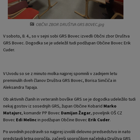
Krajevne skupnosti
Projekti in investicije
Gosp. javne službe
OBČNI ZBOR DRUŠTVA GRS BOVEC.jpg
Naselja v občini
Prostorski akti občine
Osmrtnice iz regije
V soboto, 8. 4., so v sejni sobi GRS Bovec izvedli Občni zbor Društva
Pobratene občine
Predpisi in odloki
GRS Bovec. Dogodka se je udeležil tudi podžupan Občine Bovec Erik
Cuder.
Organigram
Občinski časopis
Varstvo osebnih podatkov
Proračun občine
V Uvodu so se z minuto molka najprej spomnili v zadnjem letu
preminulih dveh članov Društva GRS Bovec, Borisa Simčiča in
Temeljni akti občine
Lokalne volitve
Aleksandra Tapaja.
Ob aktivnih članih in veteranih bovške GRS se je dogodka udeležilo tudi
Strateški dokumenti
nekaj gostov iz sosednjih GRS, župan Občine Kobarid
Marko
Matajurc
, komandir PP Bovec
Damijan Žagar
, poveljnik OŠ CZ
Katalog informacij javnega značaja
Bovec
Edi Melinc
in podžupan Občine Bovec
Erik Cuder
.
Po uvodnih pozdravih so najprej izvolili delovno predsedstvo in nato
predstavili letna poročila, začenši sporočilom načelnika Društva GRS