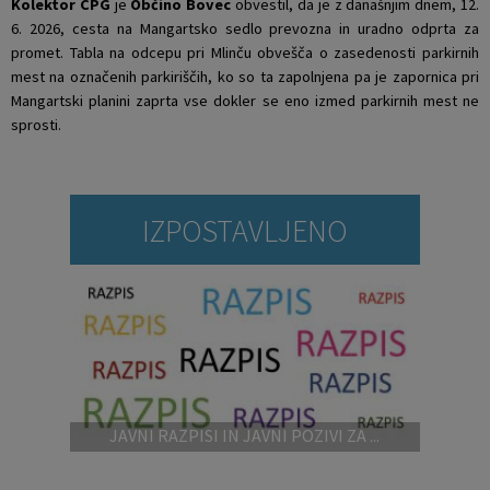
Kolektor CPG
je
Občino Bovec
obvestil, da je z današnjim dnem, 12.
6. 2026, cesta na Mangartsko sedlo prevozna in uradno odprta za
Krajevne skupnosti
Projekti in investicije
Gosp. javne službe
promet. Tabla na odcepu pri Mlinču obvešča o zasedenosti parkirnih
mest na označenih parkiriščih, ko so ta zapolnjena pa je zapornica pri
Naselja v občini
Prostorski akti občine
Osmrtnice iz regije
Mangartski planini zaprta vse dokler se eno izmed parkirnih mest ne
sprosti.
Pobratene občine
Predpisi in odloki
Organigram
Občinski časopis
IZPOSTAVLJENO
Varstvo osebnih podatkov
Proračun občine
Temeljni akti občine
Lokalne volitve
Strateški dokumenti
Katalog informacij javnega značaja
JAVNI RAZPISI IN JAVNI POZIVI ZA ...