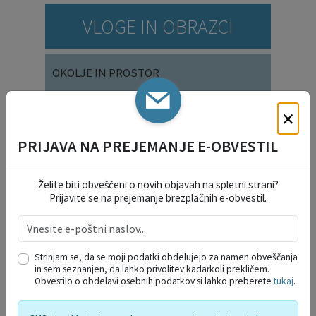
VLOGE IN OBRAZCI
OKOLJE IN PROSTOR
×
DRUŽBENE DEJAVNOSTI
PRIJAVA NA PREJEMANJE E-OBVESTIL
SOCIALNE DEJAVNOSTI
Želite biti obveščeni o novih objavah na spletni strani?
Prijavite se na prejemanje brezplačnih e-obvestil.
SPLOŠNE VLOGE
VARSTVO OSEBNIH PODATKOV
Strinjam se, da se moji podatki obdelujejo za namen obveščanja
in sem seznanjen, da lahko privolitev kadarkoli prekličem.
Obvestilo o obdelavi osebnih podatkov si lahko preberete
tukaj
.