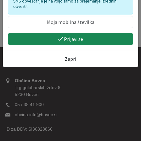
SMS obveščanje je na voljo samo za prejemanje izrednih
obvestil.
Prijavi se
Zapri
Kontakt
Občina Bovec
Trg golobarskih žrtev 8
5230 Bovec
05 / 38 41 900
obcina.info@bovec.si
ID za DDV:
SI36828866