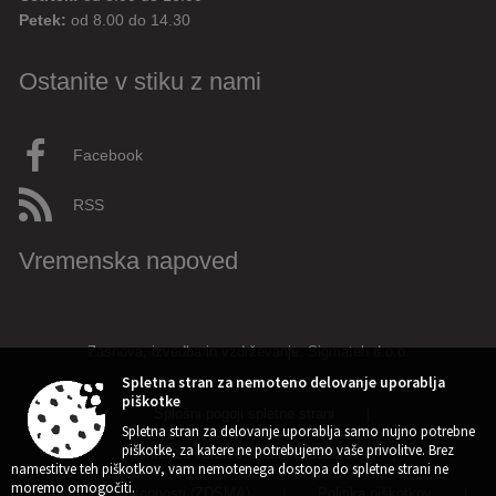
Četrtek:
od 8.00 do 16.00
Petek:
od 8.00 do 14.30
Ostanite v stiku z nami
Facebook
RSS
Vremenska napoved
Zasnova, izvedba in vzdrževanje: Sigmateh d.o.o.
Spletna stran za nemoteno delovanje uporablja
piškotke
Splošni pogoji spletne strani
|
Spletna stran za delovanje uporablja samo nujno potrebne
piškotke, za katere ne potrebujemo vaše privolitve. Brez
Center za varstvo osebnih podatkov
|
namestitve teh piškotkov, vam nemotenega dostopa do spletne strani ne
moremo omogočiti.