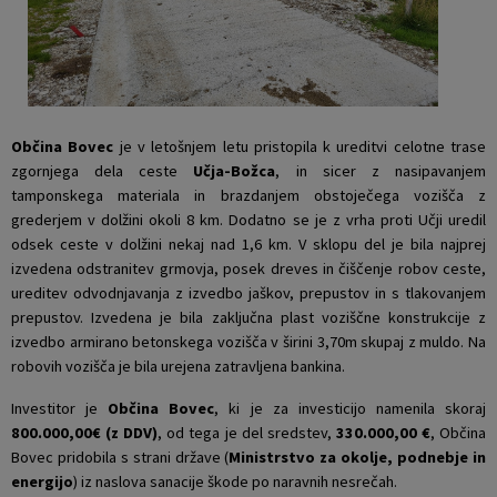
Krajevne skupnosti
Projekti in investicije
Gosp. javne službe
Naselja v občini
Prostorski akti občine
Osmrtnice iz regije
Pobratene občine
Predpisi in odloki
Občina Bovec
je v letošnjem letu pristopila k ureditvi celotne trase
zgornjega dela ceste
Učja-Božca
, in sicer z nasipavanjem
tamponskega materiala in brazdanjem obstoječega vozišča z
Organigram
Občinski časopis
grederjem v dolžini okoli 8 km. Dodatno se je z vrha proti Učji uredil
odsek ceste v dolžini nekaj nad 1,6 km. V sklopu del je bila najprej
Varstvo osebnih podatkov
Proračun občine
izvedena odstranitev grmovja, posek dreves in čiščenje robov ceste,
ureditev odvodnjavanja z izvedbo jaškov, prepustov in s tlakovanjem
Temeljni akti občine
Lokalne volitve
prepustov. Izvedena je bila zaključna plast voziščne konstrukcije z
izvedbo armirano betonskega vozišča v širini 3,70m skupaj z muldo. Na
Strateški dokumenti
robovih vozišča je bila urejena zatravljena bankina.
Investitor je
Občina Bovec
, ki je za investicijo namenila skoraj
Katalog informacij javnega značaja
800.000,00€ (z DDV)
, od tega je del sredstev,
330.000,00 €
, Občina
Bovec pridobila s strani države (
Ministrstvo za okolje, podnebje in
energijo
) iz naslova sanacije škode po naravnih nesrečah.