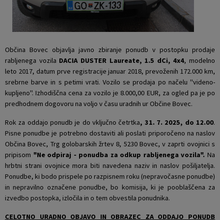
Krajevne skupnosti
Projekti in investicije
Gosp. javne službe
Naselja v občini
Prostorski akti občine
Osmrtnice iz regije
Občina Bovec objavlja javno zbiranje ponudb v postopku prodaje
rabljenega vozila
DACIA DUSTER Laureate, 1.5 dCi, 4x4
, modelno
Pobratene občine
Predpisi in odloki
leto 2017, datum prve registracije januar 2018, prevoženih 172.000 km,
srebrne barve in s petimi vrati. Vozilo se prodaja po načelu "videno-
Organigram
Občinski časopis
kupljeno". Izhodiščna cena za vozilo je 8.000,00 EUR, za ogled pa je po
predhodnem dogovoru na voljo v času uradnih ur Občine Bovec.
Varstvo osebnih podatkov
Proračun občine
Rok za oddajo ponudb je do vključno četrtka
, 31. 7. 2025, do 12.00
.
Pisne ponudbe je potrebno dostaviti ali poslati priporočeno na naslov
Temeljni akti občine
Lokalne volitve
Občina Bovec, Trg golobarskih žrtev 8, 5230 Bovec, v zaprti ovojnici s
pripisom
"Ne odpiraj - ponudba za odkup rabljenega vozila".
Na
Strateški dokumenti
hrbtni strani ovojnice mora biti navedena naziv in naslov pošiljatelja.
Ponudbe, ki bodo prispele po razpisnem roku (nepravočasne ponudbe)
Katalog informacij javnega značaja
in nepravilno označene ponudbe, bo komisija, ki je pooblaščena za
izvedbo postopka, izločila in o tem obvestila ponudnika.
CELOTNO URADNO OBJAVO IN OBRAZEC ZA ODDAJO PONUDB