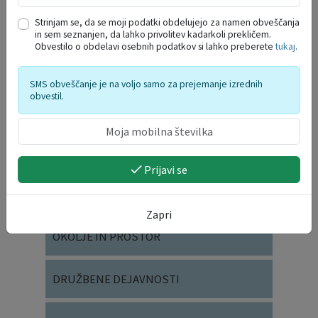
Strinjam se, da se moji podatki obdelujejo za namen obveščanja
in sem seznanjen, da lahko privolitev kadarkoli prekličem.
Obvestilo o obdelavi osebnih podatkov si lahko preberete
tukaj
.
SMS obveščanje je na voljo samo za prejemanje izrednih
obvestil.
JAVNI RAZPISI IN JAVNI POZIVI ZA ...
Prijavi se
VLOGE IN OBRAZCI
Zapri
OKOLJE IN PROSTOR
DRUŽBENE DEJAVNOSTI