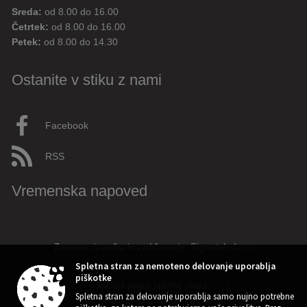
Sreda:
od 8.00 do 16.00
Četrtek:
od 8.00 do 16.00
Petek:
od 8.00 do 14.30
Ostanite v stiku z nami
Facebook
RSS
Vremenska napoved
Zasnova, izvedba in vzdrževanje: Sigmateh d.o.o.
Spletna stran za nemoteno delovanje uporablja
piškotke
Splošni pogoji spletne strani
|
Spletna stran za delovanje uporablja samo nujno potrebne