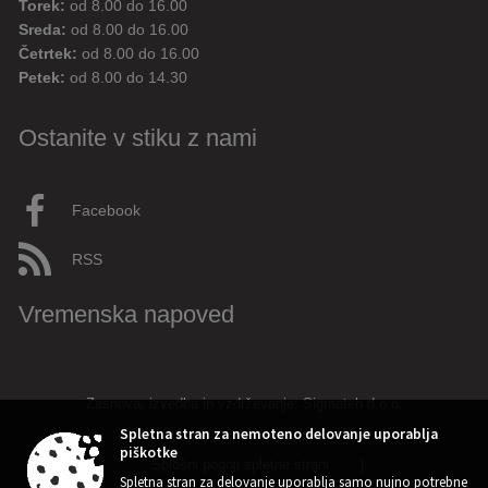
Torek:
od 8.00 do 16.00
Sreda:
od 8.00 do 16.00
Četrtek:
od 8.00 do 16.00
Petek:
od 8.00 do 14.30
Ostanite v stiku z nami
Facebook
RSS
Vremenska napoved
Zasnova, izvedba in vzdrževanje: Sigmateh d.o.o.
Spletna stran za nemoteno delovanje uporablja
piškotke
Splošni pogoji spletne strani
|
Spletna stran za delovanje uporablja samo nujno potrebne