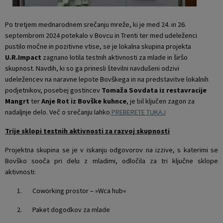
Krajevne skupnosti
Projekti in investicije
Gosp. javne službe
Po tretjem mednarodnem srečanju mreže, ki je med 24. in 26.
septembrom 2024 potekalo v Bovcu in Trenti ter med udeleženci
Naselja v občini
Prostorski akti občine
Osmrtnice iz regije
pustilo močne in pozitivne vtise, se je lokalna skupina projekta
U.R.Impact
zagnano lotila testnih aktivnosti za mlade in širšo
Pobratene občine
Predpisi in odloki
skupnost. Navdih, ki so ga prinesli številni navdušeni odzivi
udeležencev na naravne lepote Bovškega in na predstavitve lokalnih
Organigram
Občinski časopis
podjetnikov, posebej gostincev
Tomaža Sovdata iz restavracije
Mangrt
ter
Anje Rot iz Bovške kuhnce
, je bil ključen zagon za
nadaljnje delo. Več o srečanju lahko
PREBERETE TUKAJ
Varstvo osebnih podatkov
Proračun občine
Trije sklopi testnih aktivnosti za razvoj skupnosti
Temeljni akti občine
Lokalne volitve
Projektna skupina se je v iskanju odgovorov na izzive, s katerimi se
Bovško sooča pri delu z mladimi, odločila za tri ključne sklope
Strateški dokumenti
aktivnosti:
Katalog informacij javnega značaja
1. Coworking prostor – »Wca hub«
2. Paket dogodkov za mlade