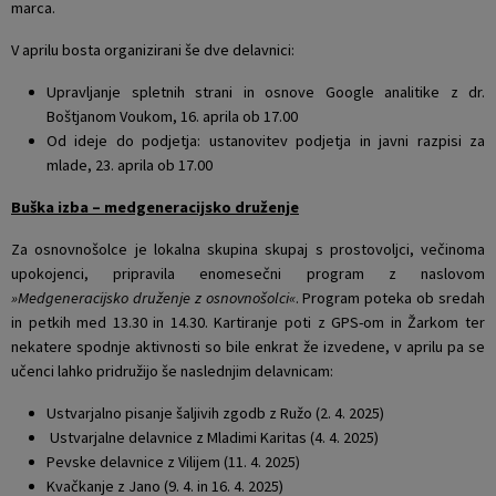
marca.
V aprilu bosta organizirani še dve delavnici:
Upravljanje spletnih strani in osnove Google analitike z dr.
Boštjanom Voukom, 16. aprila ob 17.00
Od ideje do podjetja: ustanovitev podjetja in javni razpisi za
mlade, 23. aprila ob 17.00
Buška izba – medgeneracijsko druženje
Za osnovnošolce je lokalna skupina skupaj s prostovoljci, večinoma
upokojenci, pripravila enomesečni program z naslovom
»Medgeneracijsko druženje z osnovnošolci«
. Program poteka ob sredah
in petkih med 13.30 in 14.30. Kartiranje poti z GPS-om in Žarkom ter
nekatere spodnje aktivnosti so bile enkrat že izvedene, v aprilu pa se
učenci lahko pridružijo še naslednjim delavnicam:
Ustvarjalno pisanje šaljivih zgodb z Ružo (2. 4. 2025)
Ustvarjalne delavnice z Mladimi Karitas (4. 4. 2025)
Pevske delavnice z Vilijem (11. 4. 2025)
Kvačkanje z Jano (9. 4. in 16. 4. 2025)