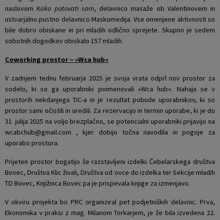
naslovom
Kako potovati sam
, delavnico masaže ob Valentinovem in
ustvarjalno pustno delavnico Maskomedija. Vse omenjene aktivnosti so
bile dobro obiskane in pri mladih odlično sprejete. Skupno je sedem
sobotnih dogodkov obiskalo 157 mladih.
Coworking prostor – »Wca hub«
V zadnjem tednu februarja 2025 je svoja vrata odprl nov prostor za
sodelo, ki so ga uporabniki poimenovali »Wca hub«. Nahaja se v
prostorih nekdanjega TIC-a in je rezultat pobude uporabnikov, ki so
prostor sami očistili in uredili. Za rezervacijo in termin uporabe, ki je do
31. julija 2025 na voljo brezplačno, se potencialni uporabniki prijavijo na
wcabchub@gmail.com , kjer dobijo točna navodila in pogoje za
uporabo prostora.
Prijeten prostor bogatijo še razstavljeni izdelki Čebelarskega društva
Bovec, Društva Klic živali, Društva od ovce do izdelka ter Sekcije mladih
TD Bovec, Knjižnica Bovec pa je prispevala knjige za izmenjavo.
V okviru projekta bo PRC organiziral pet podjetniških delavnic. Prva,
Ekonomika v praksi z mag. Milanom Torkarjem, je že bila izvedena 22.