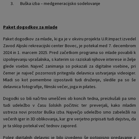
3. Buška izba – medgeneracijsko sodelovanje
Paket dogodkov za mlade
Paket dogodkov za mlade, ki ga je v okviru projekta U.R.Impact izvedel
Zavod Alpski rekreacijski center Bovec, je potekal med 7. decembrom
2024 in 1. marcem 2025. Pred začetkom programa so mlade povabili k
izpolnjevanju vprašalnika, s katerim so raziskali njihove interese in želje
glede vsebin. Največ zanimanja so pokazali za digitalne vsebine, pri
čemer je največ pozornosti pritegnila delavnica ustvarjanja videoiger.
Mladi so kot pomembne izpostavili tudi druženje, sledile pa so še
delavnica fotografije, filmski večer, joga in pilates.
Dogodki so bili načrtno umeščeni ob koncih tedna, preizkušali pa smo
tudi udeležbo v času šolskih počitnic ter preverjali, kako mladim
ustreza novi prostor Buška izba. Največjo udeležbo smo zabeležili na
večerih iger in 3D oblikovanja, kar gre verjetno pripisati tudi dejstvu, da
je ta sklop potekal več tednov zapored.
Poleg digitalnih delavnic je bilo izvedeno še potopisno predavanje z