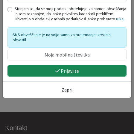
SOCIALNE DEJAVNOSTI
Strinjam se, da se moji podatki obdelujejo za namen obveščanja
in sem seznanjen, da lahko privolitev kadarkoli prekličem.
SPLOŠNE VLOGE
Obvestilo o obdelavi osebnih podatkov si lahko preberete
tukaj
.
SMS obveščanje je na voljo samo za prejemanje izrednih
VARSTVO OSEBNIH PODATKOV
obvestil.
Prijavi se
Zapri
Kontakt