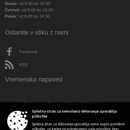
Sreda:
od 8.00 do 16.00
Četrtek:
od 8.00 do 16.00
Petek:
od 8.00 do 14.30
Ostanite v stiku z nami
Facebook
RSS
Vremenska napoved
Zasnova, izvedba in vzdrževanje: Sigmateh d.o.o.
Spletna stran za nemoteno delovanje uporablja
piškotke
Splošni pogoji spletne strani
|
Spletna stran za delovanje uporablja samo nujno potrebne
piškotke, za katere ne potrebujemo vaše privolitve. Brez
Center za varstvo osebnih podatkov
|