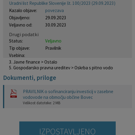
Uradni list Republike Slovenije št. 100/2023 (29.09.2023)
Krajevne skupnosti
Projekti in investicije
Gosp. javne službe
Kazalo objave:
povezava
Objavljeno:
29.09.2023
Naselja v občini
Prostorski akti občine
Osmrtnice iz regije
Veljavno od:
30.09.2023
Drugi podatki
Pobratene občine
Predpisi in odloki
Status:
Veljavno
Tip objave:
Pravilnik
Organigram
Občinski časopis
Vsebina:
3. Javne finance > Ostalo
5. Gospodarsko pravna ureditev > Oskrba s pitno vodo
Varstvo osebnih podatkov
Proračun občine
Dokumenti, priloge
Temeljni akti občine
Lokalne volitve
PRAVILNIK o sofinanciranju investicij v zasebne
vodovode na območju občine Bovec
Strateški dokumenti
Velikost datoteke: 2 MB
Katalog informacij javnega značaja
IZPOSTAVLJENO