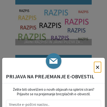
JAVNI RAZPISI IN JAVNI POZIVI ZA ...
VLOGE IN OBRAZCI
×
PRIJAVA NA PREJEMANJE E-OBVESTIL
OKOLJE IN PROSTOR
Želite biti obveščeni o novih objavah na spletni strani?
DRUŽBENE DEJAVNOSTI
Prijavite se na prejemanje brezplačnih e-obvestil.