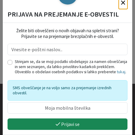
×
VARSTVO OSEBNIH PODATKOV
PRIJAVA NA PREJEMANJE E-OBVESTIL
Želite biti obveščeni o novih objavah na spletni strani?
Prijavite se na prejemanje brezplačnih e-obvestil.
Strinjam se, da se moji podatki obdelujejo za namen obveščanja
in sem seznanjen, da lahko privolitev kadarkoli prekličem.
Obvestilo o obdelavi osebnih podatkov si lahko preberete
tukaj
.
SMS obveščanje je na voljo samo za prejemanje izrednih
obvestil.
Kontakt
Občina Bovec
Trg golobarskih žrtev 8
Prijavi se
5230 Bovec