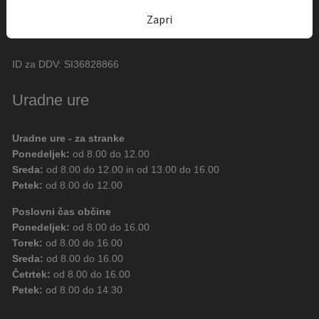
05 / 38 41 900
Zapri
obcina.info@bovec.si
ID za DDV:
SI36828866
Uradne ure
Uradne ure - za stranke
Ponedeljek:
od 8.00 do 12.00
Sreda:
od 8.00 do 12.00 in od 13.00 do 16.00
Petek:
od 8.00 do 12.00
Poslovni čas občine
Ponedeljek:
od 8.00 do 16.00
Torek:
od 8.00 do 16.00
Sreda:
od 8.00 do 16.00
Četrtek:
od 8.00 do 16.00
Petek:
od 8.00 do 14.30