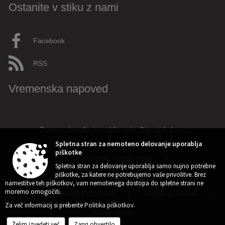
Ostanite v stiku z nami
Facebook
RSS
Vremenska napoved
Zasnova, izvedba in vzdrževanje: Sigmateh d.o.o.
Spletna stran za nemoteno delovanje uporablja
piškotke
Splošni pogoji spletne strani
|
Spletna stran za delovanje uporablja samo nujno potrebne
piškotke, za katere ne potrebujemo vaše privolitve. Brez
Center za varstvo osebnih podatkov
|
namestitve teh piškotkov, vam nemotenega dostopa do spletne strani ne
moremo omogočiti.
Izjava o dostopnosti (ZDSMA)
|
Politika piškotkov
|
Za več informacij si preberite
Politika piškotkov
.
Kazalo strani
Želim izvedeti več
Zapri obvestilo