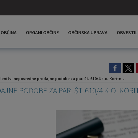
OBČINA
ORGANI OBČINE
OBČINSKA UPRAVA
OBVESTIL
enitvi neposredne prodajne podobe za par. št. 610/4 k.o. Koritnica
NE PODOBE ZA PAR. ŠT. 610/4 K.O. KORI