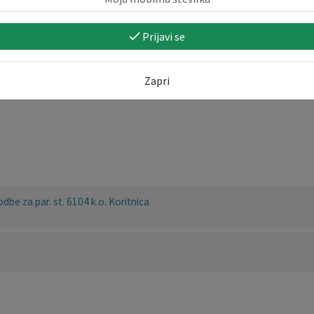
Prijavi se
 Bovec
Mlekuž
Zapri
e za par. st. 6104 k.o. Koritnica