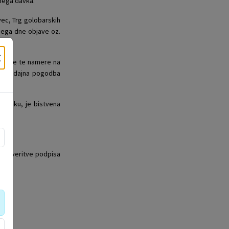
nega davka.
vec, Trg golobarskih
jega dne objave oz.
×
bjave te namere na
bo prodajna pogodba
m roku, je bistvena
ke overitve podpisa