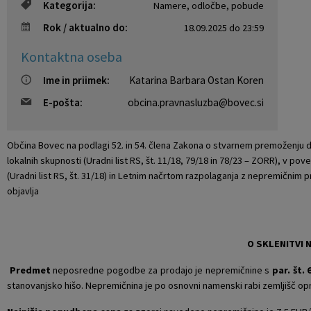
Kategorija:
Namere, odločbe, pobude
Krajevne skupnosti
Projekti in investicije
Gosp. javne službe
Rok / aktualno do:
18.09.2025 do 23:59
Naselja v občini
Prostorski akti občine
Osmrtnice iz regije
Kontaktna oseba
Ime in priimek:
Katarina Barbara Ostan Koren
Pobratene občine
Predpisi in odloki
E-pošta:
obcina.pravnasluzba@bovec.si
Organigram
Občinski časopis
Občina Bovec na podlagi 52. in 54. člena Zakona o stvarnem premoženju 
Varstvo osebnih podatkov
Proračun občine
lokalnih skupnosti (Uradni list RS, št. 11/18, 79/18 in 78/23 – ZORR), v 
(Uradni list RS, št. 31/18) in Letnim načrtom razpolaganja z nepremični
objavlja
Temeljni akti občine
Lokalne volitve
Strateški dokumenti
O SKLENITVI
Katalog informacij javnega značaja
Predmet
neposredne pogodbe za prodajo je nepremičnine s
par. št.
stanovanjsko hišo. Nepremičnina je po osnovni namenski rabi zemljišč o