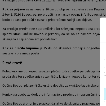
Najnižja ponudbena cena
za zgoraj navedeno nepremičnino je 7,5 EUR
Rok za prijavo
na namero je 20 dni od objave na spletni strani. Prijav
žrtev 8, 5230 Bovec, oz. po e-pošti na e-naslov obcina.info@bovec.si. 
bodo oddane po pošti z oznako priporočeno zadnji dan objave.
Za prodajo predmetne nepremičnine bo sklenjena neposredna prodajna
spletni strani Občine Bovec. V primeru, da se bo na namero prijavilo
sklenjena z najugodnejšim ponudnikom.
Rok za plačilo kupnine
je 15 dni od sklenitve prodajne pogodbe. Kup
sestavina pravnega posla.
Drugi pogoji
Poleg kupnine bo kupec zavezan plačati tudi stroške parcelacije navede
prodajalca ter stroške vpisa v zemljiško knjigo v njegovo korist ter vse 
Občina Bovec izda zemljiškoknjižno dovolilo za vknjižbo lastninske pravic
Kontaktna oseba za dodatne informacije o predmetni nepremičnini je Ka
Občina Bovec si pridržuje pravico, da lahko do sklenitve pravnega posl