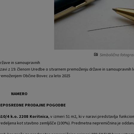
Simbolična fotogra
države in samoupravnih
povezavi z 19. členom Uredbe o stvarnem premoženju države in samoupravnih l
m premoženjem Občine Bovec za leto 2025
NAMERO
 NEPOSREDNE PRODAJNE POGODBE
 610/4 k.o. 2208 Koritnica
, v izmeri 51 m2, ki v naravi predstavlja funkci
predeljena kot stavbno zemljišče (100%). Predmetna nepremičnina je oddan