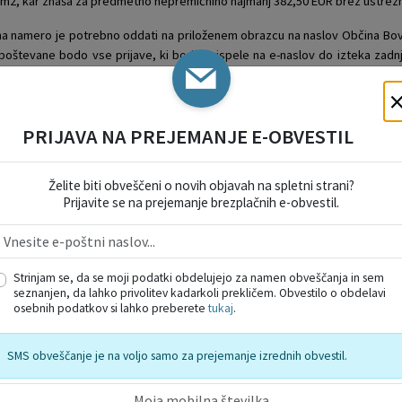
/m2, kar znaša za predmetno nepremičnino najmanj 382,50 EUR
brez ustrez
o na namero je potrebno oddati na priloženem obrazcu na naslov Občina Bo
Upoštevane bodo vse prijave, ki bodo prispele na e-naslov do izteka zadn
 pogodba. Prodajna pogodba bo sklenjena po poteku najmanj 20 dni od o
 več zainteresiranih oseb, bodo z njimi opravljena pogajanja o ceni in 
PRIJAVA NA PREJEMANJE E-OBVESTIL
nina se plača na TRR Občine Bovec. Plačilo celotne kupnine v določene
Želite biti obveščeni o novih objavah na spletni strani?
Prijavite se na prejemanje brezplačnih e-obvestil.
ne nepremičnine v višini 1.300,00 EUR in stroške davščin, strošek notars
Strinjam se, da se moji podatki obdelujejo za namen obveščanja in sem
druge morebitne stroške v zvezi s prodajo.
seznanjen, da lahko privolitev kadarkoli prekličem. Obvestilo o obdelavi
osebnih podatkov si lahko preberete
tukaj
.
e po plačilu celotne kupnine.
SMS obveščanje je na voljo samo za prejemanje izrednih obvestil.
tarina Barbara Ostan Koren, obcina.pravnasluzba@bovec.si, 05/3841910.
a, brez odškodninske odgovornosti, ustavi postopek.