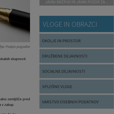
JAVNI RAZPISI IN JAVNI POZIVI ZA ...
VLOGE IN OBRAZCI
OKOLJE IN PROSTOR
fija: Podpis pogodbe
DRUŽBENE DEJAVNOSTI
okalnih skupnosti
SOCIALNE DEJAVNOSTI
SPLOŠNE VLOGE
onalno zemljišče pred
VARSTVO OSEBNIH PODATKOV
a v zakup.