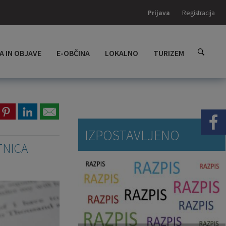
Prijava
Registracija
A IN OBJAVE
E-OBČINA
LOKALNO
TURIZEM
IZPOSTAVLJENO
TNICA