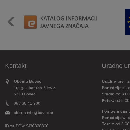
Kontakt
Uradne ur
Občina Bovec
Uradne ure - z
Trg golobarskih žrtev 8
Ponedeljek:
o
5230 Bovec
Sreda:
od 8.00
Petek:
od 8.00
05 / 38 41 900
Poslovni čas 
obcina.info@bovec.si
Ponedeljek:
o
Torek:
od 8.00
ID za DDV:
SI36828866