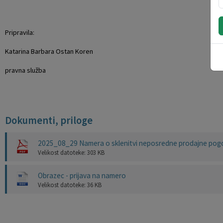
Pripravila: župan Občine
Katarina Barbara Ostan Koren Valter 
pravna služba
Dokumenti, priloge
2025_08_29 Namera o sklenitvi neposredne prodajne pogodb
Velikost datoteke: 303 KB
Obrazec - prijava na namero
Velikost datoteke: 36 KB